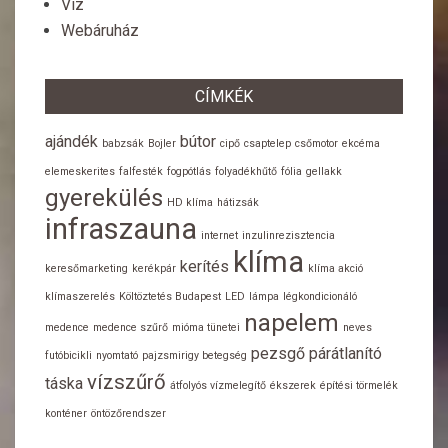
Víz
Webáruház
CÍMKÉK
ajándék
bútor
babzsák
Bojler
cipő
csaptelep
csőmotor
ekcéma
elemeskerites
falfesték
fogpótlás
folyadékhűtő
fólia
gellakk
gyerekülés
HD klíma
hátizsák
infraszauna
internet
inzulinrezisztencia
klíma
kerítés
keresőmarketing
kerékpár
klíma akció
klímaszerelés
Költöztetés Budapest
LED
lámpa
légkondicionáló
napelem
medence
medence szűrő
mióma tünetei
neves
pezsgő
párátlanító
futóbicikli
nyomtató
pajzsmirigy betegség
vízszűrő
táska
átfolyós vízmelegítő
ékszerek
építési törmelék
konténer
öntözőrendszer