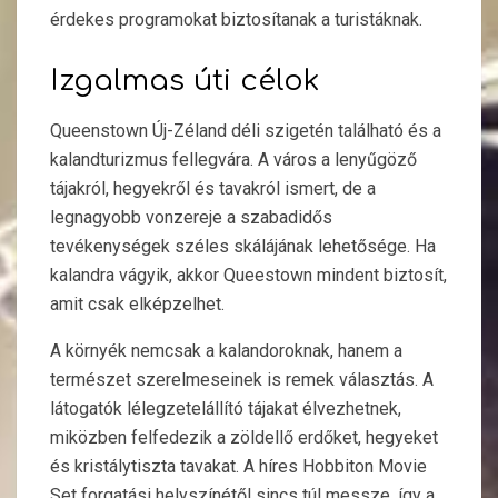
érdekes programokat biztosítanak a turistáknak.
Izgalmas úti célok
Queenstown Új-Zéland déli szigetén található és a
kalandturizmus fellegvára. A város a lenyűgöző
tájakról, hegyekről és tavakról ismert, de a
legnagyobb vonzereje a szabadidős
tevékenységek széles skálájának lehetősége. Ha
kalandra vágyik, akkor Queestown mindent biztosít,
amit csak elképzelhet.
A környék nemcsak a kalandoroknak, hanem a
természet szerelmeseinek is remek választás. A
látogatók lélegzetelállító tájakat élvezhetnek,
miközben felfedezik a zöldellő erdőket, hegyeket
és kristálytiszta tavakat. A híres Hobbiton Movie
Set forgatási helyszínétől sincs túl messze, így a