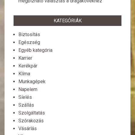
megbízható választás a drágakövekhez
KATEGÓRIÁK
Biztosítás
Egészség
Egyéb kategória
Karrier
Kerékpár
Klíma
Munkagépek
Napelem
Síelés
Szállás
Szolgáltatás
Szórakozás
Vásárlás