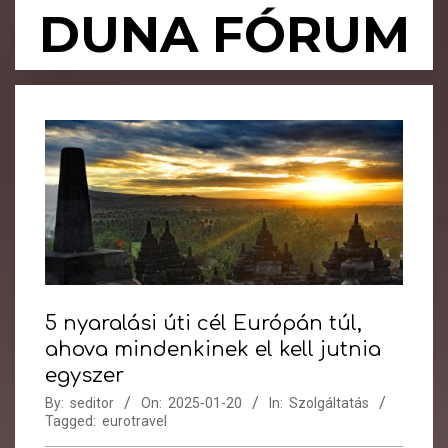
Skip
DUNA FÓRUM
to
content
Primary
Navigation
Menu
5 nyaralási úti cél Európán túl,
ahova mindenkinek el kell jutnia
egyszer
By:
seditor
On:
2025-01-20
In:
Szolgáltatás
Tagged:
eurotravel