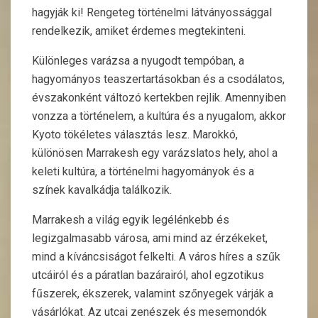
hagyják ki! Rengeteg történelmi látványossággal
rendelkezik, amiket érdemes megtekinteni.
Különleges varázsa a nyugodt tempóban, a
hagyományos teaszertartásokban és a csodálatos,
évszakonként változó kertekben rejlik. Amennyiben
vonzza a történelem, a kultúra és a nyugalom, akkor
Kyoto tökéletes választás lesz. Marokkó,
különösen Marrakesh egy varázslatos hely, ahol a
keleti kultúra, a történelmi hagyományok és a
színek kavalkádja találkozik.
Marrakesh a világ egyik legélénkebb és
legizgalmasabb városa, ami mind az érzékeket,
mind a kíváncsiságot felkelti. A város híres a szűk
utcáiról és a páratlan bazárairól, ahol egzotikus
fűszerek, ékszerek, valamint szőnyegek várják a
vásárlókat. Az utcai zenészek és mesemondók