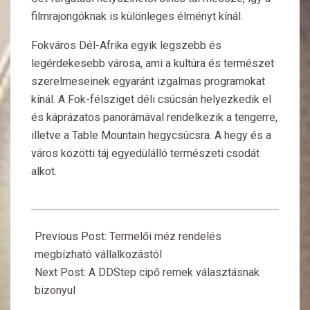
filmrajongóknak is különleges élményt kínál.
Fokváros Dél-Afrika egyik legszebb és
legérdekesebb városa, ami a kultúra és természet
szerelmeseinek egyaránt izgalmas programokat
kínál. A Fok-félsziget déli csúcsán helyezkedik el
és káprázatos panorámával rendelkezik a tengerre,
illetve a Table Mountain hegycsúcsra. A hegy és a
város közötti táj egyedülálló természeti csodát
alkot.
2025-
01-
Previous Post:
Termelői méz rendelés
20
megbízható vállalkozástól
Next Post:
A DDStep cipő remek választásnak
bizonyul