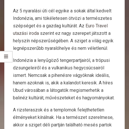
Az 5 nyaralási úti cél egyike a sokak által kedvelt
Indonézia, ami tökéletesen ötvözi a természetes
szépséget és a gazdag kultúrát. Az
Euro Travel
utazási iroda
szerint ez nagy szerepet játszott a
helyszín népszerűségében. A sziget a világ egyik
legnépszerűbb nyaralóhelye és nem véletlenül.
Indonézia a lenyűgöző tengerpartjairól, a trópusi
dzsungeleiről és a vulkanikus hegycsúcsairól
ismert. Nemcsak a pihenésre vágyóknak ideális,
hanem azoknak is, akik a kalandot keresik. A híres
Ubud városában a látogatók megismerhetik a
balinéz kultúrát, művészeteket és hagyományokat.
A rizsteraszok és a templomok felejthetetlen
élményeket kínálnak. Ha a természet szerelmese,
akkor a sziget déli partján található mesés partok