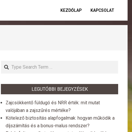
KEZDŐLAP
KAPCSOLAT
Primar
Naviga
Menu
Search
LEGUTÓBBI BEJEGYZÉSEK
Zajcsökkentő füldugó és NRR érték: mit mutat
valójában a zajszűrés mértéke?
Kötelező biztosítás alapfogalmak: hogyan működik a
díjszámítás és a bonus-malus rendszer?