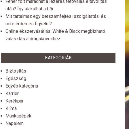
Fehér folt maradhat a lézeres tetoválás eltávolítás
után? Így alakulhat a bőr
Mit tartalmaz egy bérszámfejtési szolgáltatás, és
mire érdemes figyelni?
Online ékszervásárlás: White & Black megbízható
választás a drágakövekhez
KATEGÓRIÁK
Biztosítás
Egészség
Egyéb kategória
Karrier
Kerékpár
Klíma
Munkagépek
Napelem