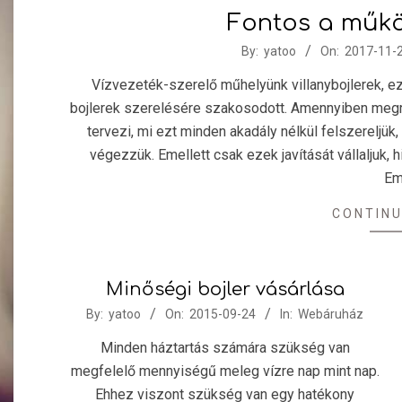
Fontos a műkö
2017-
By:
yatoo
On:
2017-11-
11-
Vízvezeték-szerelő műhelyünk villanybojlerek, e
29
bojlerek szerelésére szakosodott. Amennyiben megre
tervezi, mi ezt minden akadály nélkül felszereljük
végezzük. Emellett csak ezek javítását vállaljuk, 
Em
CONTINU
Minőségi bojler vásárlása
2015-
By:
yatoo
On:
2015-09-24
In:
Webáruház
09-
Minden háztartás számára szükség van
24
megfelelő mennyiségű meleg vízre nap mint nap.
Ehhez viszont szükség van egy hatékony