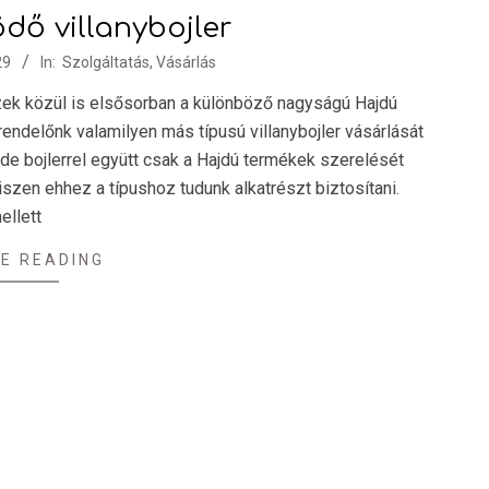
dő villanybojler
29
In:
Szolgáltatás
,
Vásárlás
zek közül is elsősorban a különböző nagyságú Hajdú
ndelőnk valamilyen más típusú villanybojler vásárlását
, de bojlerrel együtt csak a Hajdú termékek szerelését
hiszen ehhez a típushoz tudunk alkatrészt biztosítani.
ellett
E READING