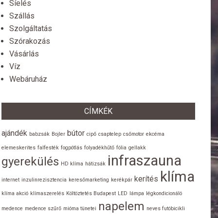
Síelés
Szállás
Szolgáltatás
Szórakozás
Vásárlás
Víz
Webáruház
CÍMKÉK
ajándék
bútor
babzsák
Bojler
cipő
csaptelep
csőmotor
ekcéma
elemeskerites
falfesték
fogpótlás
folyadékhűtő
fólia
gellakk
infraszauna
gyerekülés
HD klíma
hátizsák
klíma
kerítés
internet
inzulinrezisztencia
keresőmarketing
kerékpár
klíma akció
klímaszerelés
Költöztetés Budapest
LED
lámpa
légkondicionáló
napelem
medence
medence szűrő
mióma tünetei
neves futóbicikli