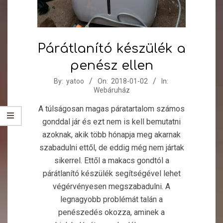
Párátlanító készülék a
penész ellen
2018-
By:
yatoo
On:
2018-01-02
In:
Webáruház
01-
02
A túlságosan magas páratartalom számos
gonddal jár és ezt nem is kell bemutatni
azoknak, akik több hónapja meg akarnak
szabadulni ettől, de eddig még nem jártak
sikerrel. Ettől a makacs gondtól a
párátlanító készülék segítségével lehet
végérvényesen megszabadulni. A
legnagyobb problémát talán a
penészedés okozza, aminek a