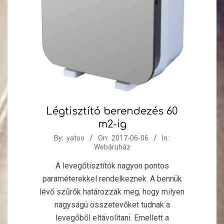
Légtisztító berendezés 60
m2-ig
2017-
By:
yatoo
On:
2017-06-06
In:
Webáruház
06-
06
A levegőtisztítók nagyon pontos
paraméterekkel rendelkeznek. A bennük
lévő szűrők határozzák meg, hogy milyen
nagyságú összetevőket tudnak a
levegőből eltávolítani. Emellett a