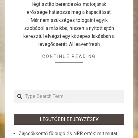
légtisztító berendezés motorjának
erőssége határozza meg a kapacitását.
Már nem szükséges tologatni egyik
szobából a másikba, hiszen a nyitott ajtón
keresztül elvégzi egy közepes lakásban a
levegőcserét. AHeavenfresh
CONTINUE READING
Search
LEGUTÓBBI BEJEGYZÉSEK
Zajcsökkentő füldugó és NRR érték: mit mutat