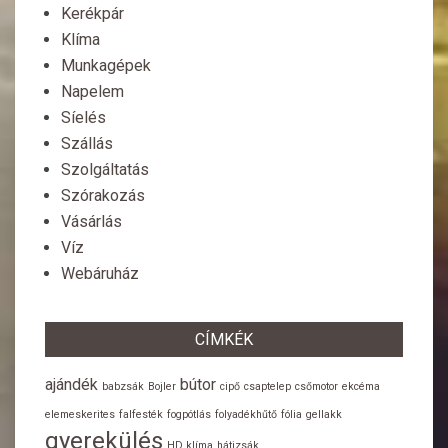
Kerékpár
Klíma
Munkagépek
Napelem
Síelés
Szállás
Szolgáltatás
Szórakozás
Vásárlás
Víz
Webáruház
CÍMKÉK
ajándék
bútor
babzsák
Bojler
cipő
csaptelep
csőmotor
ekcéma
elemeskerites
falfesték
fogpótlás
folyadékhűtő
fólia
gellakk
gyerekülés
HD klíma
hátizsák