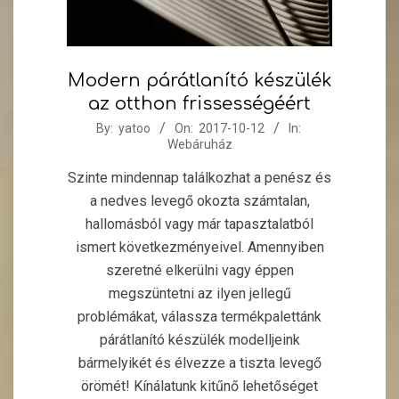
Modern párátlanító készülék
az otthon frissességéért
2017-
By:
yatoo
On:
2017-10-12
In:
Webáruház
10-
12
Szinte mindennap találkozhat a penész és
a nedves levegő okozta számtalan,
hallomásból vagy már tapasztalatból
ismert következményeivel. Amennyiben
szeretné elkerülni vagy éppen
megszüntetni az ilyen jellegű
problémákat, válassza termékpalettánk
párátlanító készülék modelljeink
bármelyikét és élvezze a tiszta levegő
örömét! Kínálatunk kitűnő lehetőséget