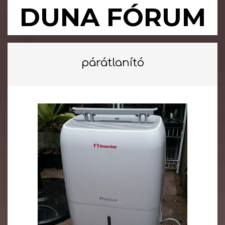
Skip
DUNA FÓRUM
to
content
Primary
Navigation
párátlanító
Menu