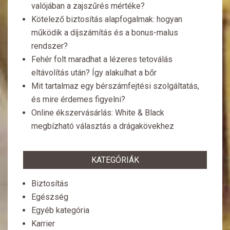
valójában a zajszűrés mértéke?
Kötelező biztosítás alapfogalmak: hogyan
működik a díjszámítás és a bonus-malus
rendszer?
Fehér folt maradhat a lézeres tetoválás
eltávolítás után? Így alakulhat a bőr
Mit tartalmaz egy bérszámfejtési szolgáltatás,
és mire érdemes figyelni?
Online ékszervásárlás: White & Black
megbízható választás a drágakövekhez
KATEGÓRIÁK
Biztosítás
Egészség
Egyéb kategória
Karrier