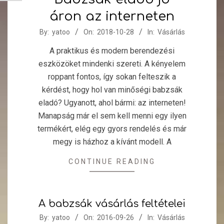
áron az interneten
2018-
By:
yatoo
On:
2018-10-28
In:
Vásárlás
10-
A praktikus és modern berendezési
28
eszközöket mindenki szereti. A kényelem
roppant fontos, így sokan felteszik a
kérdést, hogy hol van minőségi babzsák
eladó? Ugyanott, ahol bármi: az interneten!
Manapság már el sem kell menni egy ilyen
termékért, elég egy gyors rendelés és már
megy is házhoz a kívánt modell. A
CONTINUE READING
A babzsák vásárlás feltételei
2016-
By:
yatoo
On:
2016-09-26
In:
Vásárlás