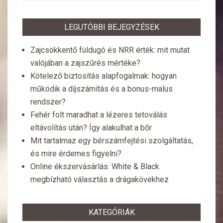
LEGUTÓBBI BEJEGYZÉSEK
Zajcsökkentő füldugó és NRR érték: mit mutat
valójában a zajszűrés mértéke?
Kötelező biztosítás alapfogalmak: hogyan
működik a díjszámítás és a bonus-malus
rendszer?
Fehér folt maradhat a lézeres tetoválás
eltávolítás után? Így alakulhat a bőr
Mit tartalmaz egy bérszámfejtési szolgáltatás,
és mire érdemes figyelni?
Online ékszervásárlás: White & Black
megbízható választás a drágakövekhez
KATEGÓRIÁK