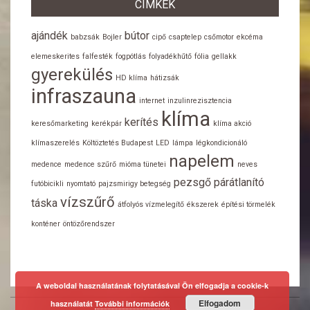
CÍMKÉK
ajándék
bútor
babzsák
Bojler
cipő
csaptelep
csőmotor
ekcéma
elemeskerites
falfesték
fogpótlás
folyadékhűtő
fólia
gellakk
gyerekülés
HD klíma
hátizsák
infraszauna
internet
inzulinrezisztencia
klíma
kerítés
keresőmarketing
kerékpár
klíma akció
klímaszerelés
Költöztetés Budapest
LED
lámpa
légkondicionáló
napelem
medence
medence szűrő
mióma tünetei
neves
pezsgő
párátlanító
futóbicikli
nyomtató
pajzsmirigy betegség
vízszűrő
táska
átfolyós vízmelegítő
ékszerek
építési törmelék
konténer
öntözőrendszer
A weboldal használatának folytatásával Ön elfogadja a cookie-k
Elfogadom
használatát
További információk