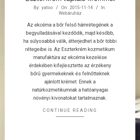
2015-
By:
yatoo
On:
2015-11-14
In:
Webáruház
11-
14
Az ekcéma a bőr felső hámrétegének a
begyulladásával kezdődik, majd később,
ha súlyosabbá válik, átterjedhet a bőr többi
rétegeibe is. Az Eszterkrém kozmetikum
manufaktúra az ekcéma kezelése
érdekében kifejlesztette az érzékeny
bőrű gyermekeknek és felnőtteknek
ajánlott krémet. Ennek a
natúrkozmetikumnak a hatóanyagai
növényi kivonatokat tartalmaznak.
CONTINUE READING