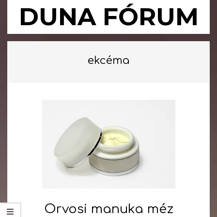
Skip
DUNA FÓRUM
to
content
Primary
Navigation
ekcéma
Menu
Orvosi manuka méz