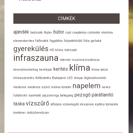
CÍMKÉK
ajándék
bútor
babzsák
Bojler
cipő
csaptelep
csőmotor
ekcéma
elemeskerites
falfesték
fogpótlás
folyadékhűtő
fólia
gellakk
gyerekülés
HD klíma
hátizsák
infraszauna
internet
inzulinrezisztencia
klíma
kerítés
keresőmarketing
kerékpár
klíma akció
klímaszerelés
Költöztetés Budapest
LED
lámpa
légkondicionáló
napelem
medence
medence szűrő
mióma tünetei
neves
pezsgő
párátlanító
futóbicikli
nyomtató
pajzsmirigy betegség
vízszűrő
táska
átfolyós vízmelegítő
ékszerek
építési törmelék
konténer
öntözőrendszer