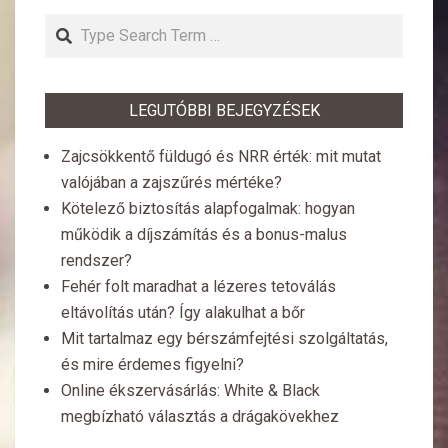
Search
LEGUTÓBBI BEJEGYZÉSEK
Zajcsökkentő füldugó és NRR érték: mit mutat
valójában a zajszűrés mértéke?
Kötelező biztosítás alapfogalmak: hogyan
működik a díjszámítás és a bonus-malus
rendszer?
Fehér folt maradhat a lézeres tetoválás
eltávolítás után? Így alakulhat a bőr
Mit tartalmaz egy bérszámfejtési szolgáltatás,
és mire érdemes figyelni?
Online ékszervásárlás: White & Black
megbízható választás a drágakövekhez