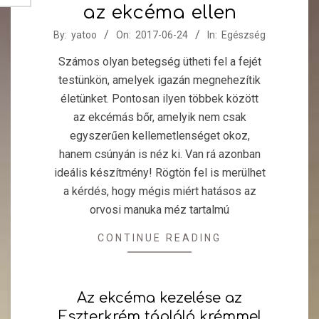
az ekcéma ellen
2017-
By:
yatoo
On:
2017-06-24
In:
Egészség
06-
Számos olyan betegség ütheti fel a fejét
24
testünkön, amelyek igazán megnehezítik
életünket. Pontosan ilyen többek között
az ekcémás bőr, amelyik nem csak
egyszerűen kellemetlenséget okoz,
hanem csúnyán is néz ki. Van rá azonban
ideális készítmény! Rögtön fel is merülhet
a kérdés, hogy mégis miért hatásos az
orvosi manuka méz tartalmú
CONTINUE READING
Az ekcéma kezelése az
Eszterkrém tápláló krémmel