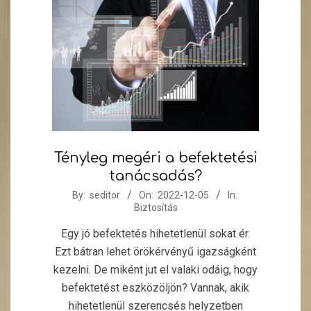
Tényleg megéri a befektetési
tanácsadás?
2022-
By:
seditor
On:
2022-12-05
In:
Biztosítás
12-
05
Egy jó befektetés hihetetlenül sokat ér.
Ezt bátran lehet örökérvényű igazságként
kezelni. De miként jut el valaki odáig, hogy
befektetést eszközöljön? Vannak, akik
hihetetlenül szerencsés helyzetben