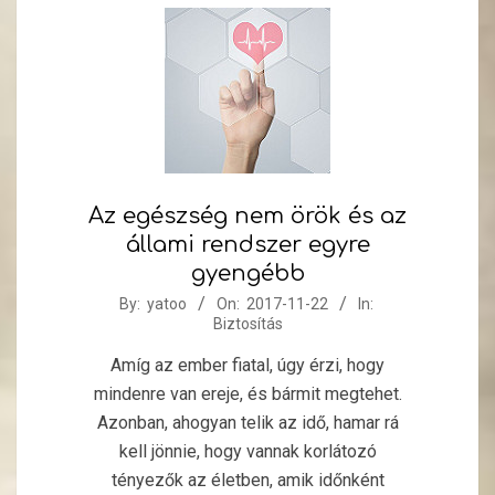
Az egészség nem örök és az
állami rendszer egyre
gyengébb
2017-
By:
yatoo
On:
2017-11-22
In:
Biztosítás
11-
22
Amíg az ember fiatal, úgy érzi, hogy
mindenre van ereje, és bármit megtehet.
Azonban, ahogyan telik az idő, hamar rá
kell jönnie, hogy vannak korlátozó
tényezők az életben, amik időnként