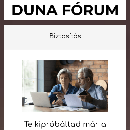
Skip
DUNA FÓRUM
to
content
Primary
Navigation
Biztosítás
Menu
Te kipróbáltad már a