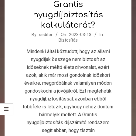
Grantis
nyugdíjbiztosítás
kalkulátorát?
2023-
By:
seditor
On:
2023-03-13
In:
Biztosítás
03-
13
Mindenki által köztudott, hogy az állami
nyugdíjak összege nem biztosít az
időseknek méltó életszínvonalat, ezért
azok, akik már most gondolnak időskori
éveikre, megpróbálnak valamilyen módon
gondoskodni a jövőjükről. Ezt megtehetik
nyugdíjbiztosítással, azonban ebből
többféle is létezik, úgyhogy nehéz dönteni
bármelyik mellett. A Grantis
nyugdíjbiztosítás díjszámító rendszere
segít abban, hogy tisztán