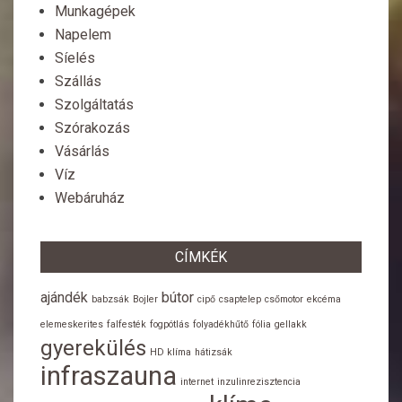
Munkagépek
Napelem
Síelés
Szállás
Szolgáltatás
Szórakozás
Vásárlás
Víz
Webáruház
CÍMKÉK
ajándék
bútor
babzsák
Bojler
cipő
csaptelep
csőmotor
ekcéma
elemeskerites
falfesték
fogpótlás
folyadékhűtő
fólia
gellakk
gyerekülés
HD klíma
hátizsák
infraszauna
internet
inzulinrezisztencia