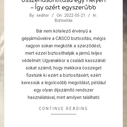
összehasonlítása egy helyen
– Így azért egyszerűbb
2022-
By:
seditor
On:
2022-05-21
In:
Biztosítás
05-
21
Bár nem kötelező érvényű a
gépjárművekre a CASCO biztosítás, mégis
nagyon sokan megkötik a szerződést,
mert ezzel biztosíthatják a jármű teljes
védelmét. Ugyanakkor a családi kasszánál
sokat számít, hogy mekkora összeget
fizetünk ki ezért a biztosításért, ezért
keressük a legolcsóbb megoldást, például
egy olyan díjszámító rendszer
használatával, mint amilyen található
CONTINUE READING