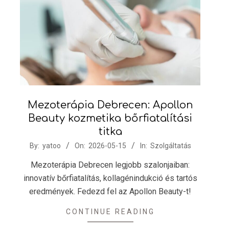
Mezoterápia Debrecen: Apollon
Beauty kozmetika bőrfiatalítási
titka
2026-
By:
yatoo
On:
2026-05-15
In:
Szolgáltatás
05-
Mezoterápia Debrecen legjobb szalonjaiban:
15
innovatív bőrfiatalítás, kollagénindukció és tartós
eredmények. Fedezd fel az Apollon Beauty-t!
CONTINUE READING