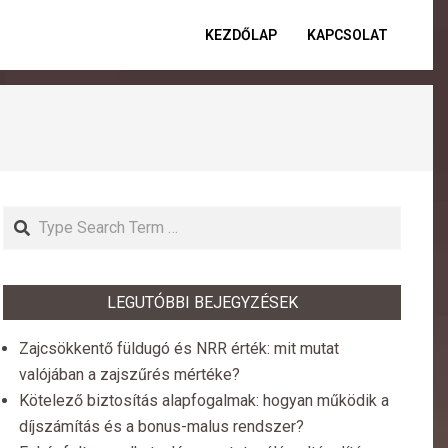
KEZDŐLAP
KAPCSOLAT
Primar
Naviga
Menu
Search
LEGUTÓBBI BEJEGYZÉSEK
Zajcsökkentő füldugó és NRR érték: mit mutat
valójában a zajszűrés mértéke?
Kötelező biztosítás alapfogalmak: hogyan működik a
díjszámítás és a bonus-malus rendszer?