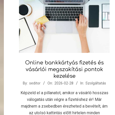
Online bankkártyás fizetés és
vásárlói megszakítási pontok
kezelése
2026-
By:
seditor
On:
2026-02-28
In:
Szolgáltatás
02-
Képzeld el a pillanatot, amikor a vásárló hosszas
28
válogatás után végre a fizetéshez ér! Már
majdnem a zsebedben érezheted a bevételt, ám
az utolsó kattintás előtt hirtelen minden