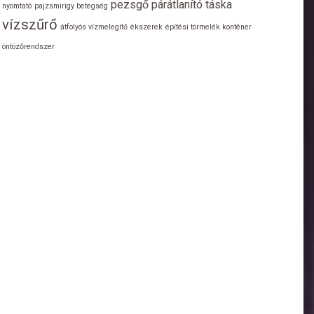
pezsgő
párátlanító
táska
nyomtató
pajzsmirigy betegség
vízszűrő
átfolyós vízmelegítő
ékszerek
építési törmelék konténer
öntözőrendszer