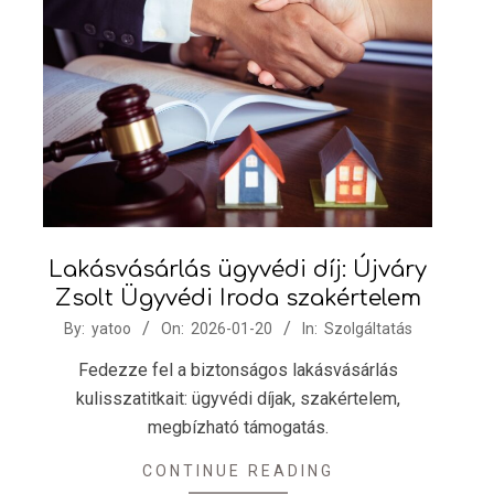
Lakásvásárlás ügyvédi díj: Újváry
Zsolt Ügyvédi Iroda szakértelem
2026-
By:
yatoo
On:
2026-01-20
In:
Szolgáltatás
01-
Fedezze fel a biztonságos lakásvásárlás
20
kulisszatitkait: ügyvédi díjak, szakértelem,
megbízható támogatás.
CONTINUE READING