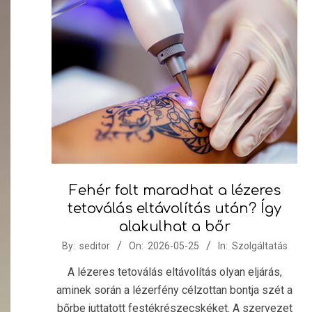
Fehér folt maradhat a lézeres
tetoválás eltávolítás után? Így
alakulhat a bőr
2026-
By:
seditor
On:
2026-05-25
In:
Szolgáltatás
05-
A lézeres tetoválás eltávolítás olyan eljárás,
25
aminek során a lézerfény célzottan bontja szét a
bőrbe juttatott festékrészecskéket. A szervezet