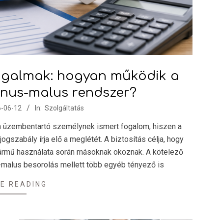
fogalmak: hogyan működik a
onus-malus rendszer?
-06-12
In:
Szolgáltatás
n üzembentartó személynek ismert fogalom, hiszen a
gszabály írja elő a meglétét. A biztosítás célja, hogy
 jármű használata során másoknak okoznak. A kötelező
-malus besorolás mellett több egyéb tényező is
E READING