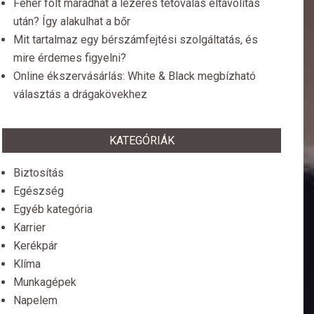
Fehér folt maradhat a lézeres tetoválás eltávolítás
után? Így alakulhat a bőr
Mit tartalmaz egy bérszámfejtési szolgáltatás, és
mire érdemes figyelni?
Online ékszervásárlás: White & Black megbízható
választás a drágakövekhez
KATEGÓRIÁK
Biztosítás
Egészség
Egyéb kategória
Karrier
Kerékpár
Klíma
Munkagépek
Napelem