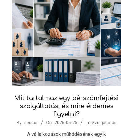
Mit tartalmaz egy bérszámfejtési
szolgáltatás, és mire érdemes
figyelni?
2026-
By:
seditor
On:
2026-05-25
In:
Szolgáltatás
05-
A vállalkozások működésének egyik
25