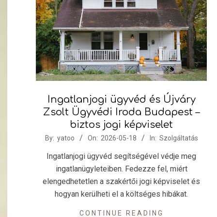
Ingatlanjogi ügyvéd és Újváry
Zsolt Ügyvédi Iroda Budapest –
biztos jogi képviselet
2026-
By:
yatoo
On:
2026-05-18
In:
Szolgáltatás
05-
Ingatlanjogi ügyvéd segítségével védje meg
18
ingatlanügyleteiben. Fedezze fel, miért
elengedhetetlen a szakértői jogi képviselet és
hogyan kerülheti el a költséges hibákat.
CONTINUE READING