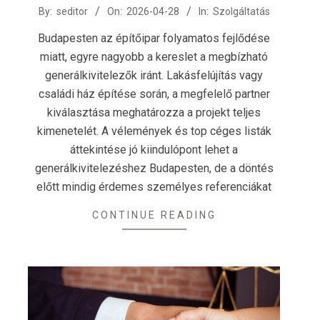
2026-
By:
seditor
On:
2026-04-28
In:
Szolgáltatás
04-
Budapesten az építőipar folyamatos fejlődése
28
miatt, egyre nagyobb a kereslet a megbízható
generálkivitelezők iránt. Lakásfelújítás vagy
családi ház építése során, a megfelelő partner
kiválasztása meghatározza a projekt teljes
kimenetelét. A vélemények és top céges listák
áttekintése jó kiindulópont lehet a
generálkivitelezéshez Budapesten, de a döntés
előtt mindig érdemes személyes referenciákat
CONTINUE READING