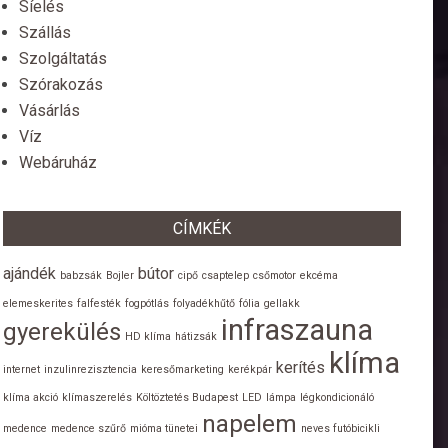
Síelés
Szállás
Szolgáltatás
Szórakozás
Vásárlás
Víz
Webáruház
CÍMKÉK
ajándék
bútor
babzsák
Bojler
cipő
csaptelep
csőmotor
ekcéma
elemeskerites
falfesték
fogpótlás
folyadékhűtő
fólia
gellakk
infraszauna
gyerekülés
HD klíma
hátizsák
klíma
kerítés
internet
inzulinrezisztencia
keresőmarketing
kerékpár
klíma akció
klímaszerelés
Költöztetés Budapest
LED
lámpa
légkondicionáló
napelem
medence
medence szűrő
mióma tünetei
neves futóbicikli