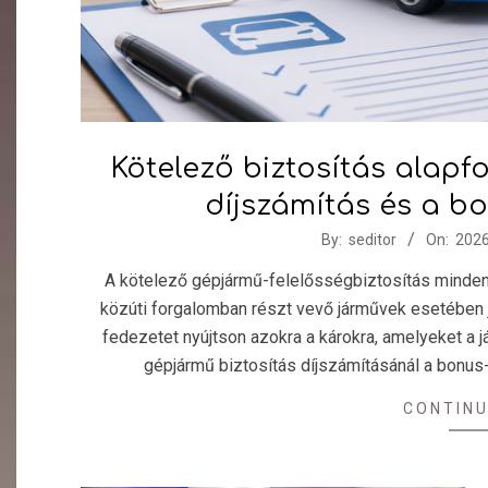
Kötelező biztosítás alap
díjszámítás és a b
2026-
By:
seditor
On:
2026
06-
A kötelező gépjármű-felelősségbiztosítás minde
12
közúti forgalomban részt vevő járművek esetében jo
fedezetet nyújtson azokra a károkra, amelyeket a
gépjármű biztosítás díjszámításánál a bonus
CONTINU