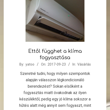
Ettől függhet a klíma
fogyasztása
2017-
By:
yatoo
On:
2017-09-23
In:
Vásárlás
09-
Szeretné tudni, hogy milyen szempontok
23
alapján válasszon légkondicionáló
berendezést? Sokan elsőként a
fogyasztás miatt óvakodnak az ilyen
készüléktől, pedig egy jó klíma sokszor a
hűtés alatt még annyit sem fogyaszt, mint