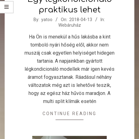
praktikus lehet
2018-
By:
yatoo
On:
2018-04-13
In:
Webáruház
04-
13
Ha Ön is menekül a hűs lakásba a kint
tomboló nyári hőség elől, akkor nem
muszáj csak egyetlen helyiséget hidegen
tartania. A napjainkban gyártott
légkondicionáló modellek már igen kevés
áramot fogyasztanak. Ráadásul néhány
változatok még azt is lehetővé teszik,
hogy az egész ház hűvös maradjon. A
multi split klímák esetén
CONTINUE READING