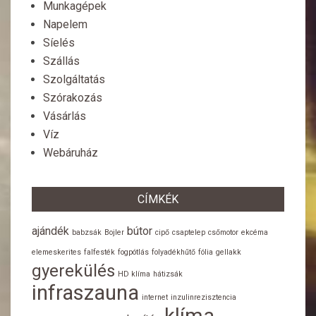
Munkagépek
Napelem
Síelés
Szállás
Szolgáltatás
Szórakozás
Vásárlás
Víz
Webáruház
CÍMKÉK
ajándék
bútor
babzsák
Bojler
cipő
csaptelep
csőmotor
ekcéma
elemeskerites
falfesték
fogpótlás
folyadékhűtő
fólia
gellakk
gyerekülés
HD klíma
hátizsák
infraszauna
internet
inzulinrezisztencia
klíma