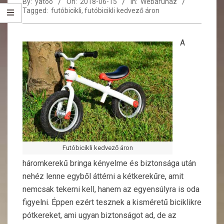
By:
yatoo
On:
2018-06-15
In:
Webáruház
Tagged:
futóbicikli
,
futóbicikli kedvező áron
A
Futóbicikli kedvező áron
háromkerekű bringa kényelme és biztonsága után
nehéz lenne egyből áttérni a kétkerekűre, amit
nemcsak tekerni kell, hanem az egyensúlyra is oda
figyelni. Éppen ezért tesznek a kisméretű biciklikre
pótkereket, ami ugyan biztonságot ad, de az