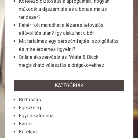
Kötelező biztosítás alapfogalmak: hogyan
működik a díjszámítás és a bonus-malus
rendszer?
Fehér folt maradhat a lézeres tetoválás
eltávolítás után? Így alakulhat a bőr
Mit tartalmaz egy bérszámfejtési szolgáltatás,
és mire érdemes figyelni?
Online ékszervásárlás: White & Black
megbízható választás a drágakövekhez
KATEGÓRIÁK
Biztosítás
Egészség
Egyéb kategória
Karrier
Kerékpár