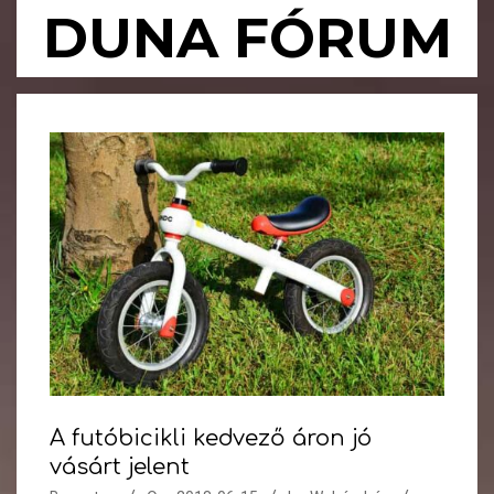
Skip
DUNA FÓRUM
to
content
Primary
Navigation
Menu
A futóbicikli kedvező áron jó
vásárt jelent