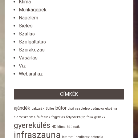
Klíma
Munkagépek
Napelem
Síelés
Szállás
Szolgáltatás
Szórakozás
Vásárlás
Víz
Webáruház
CÍMKÉK
ajándék
bútor
babzsák
Bojler
cipő
csaptelep
csőmotor
ekcéma
elemeskerites
falfesték
fogpótlás
folyadékhűtő
fólia
gellakk
gyerekülés
HD klíma
hátizsák
infraszauna
internet
inzulinrezisztencia