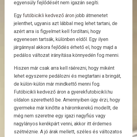
egyensúly fejlődését nem igazán segíti.
Egy
futóbicikli kedvező áron
jobb átmenetet
jelenthet, ugyanis azt lábbal meg lehet tartani, de
azért arra is figyelmet kell fordítani, hogy
egyenesen tartsák, különben eldől. Egy ilyen
járgánnyal akkora fejlődés érhető el, hogy majd a
pedálos változat irányítása könnyedén fog menni.
Hiszen már csak arra kell ráérezni, hogy miként
lehet egyszerre pedálozni és megtartani a bringát,
de külön-külön már mindkettő menni fog.
Futóbicikli kedvező áron a gyerekfutobicikli.hu
oldalon szerethető be. Amennyiben úgy érzi, hogy
gyermeke már kinőtte a háromkerekű modellt, de
még nem szeretne egy igazi nagyfiús vagy
nagylányos kerékpárt venni, akkor itt érdemes
szétnéznie. A jó árak mellett, széles és változatos