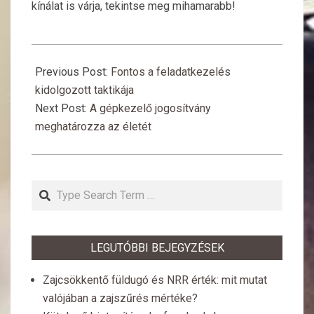
kínálat is várja, tekintse meg mihamarabb!
2018-
06-
Previous Post:
Fontos a feladatkezelés
15
kidolgozott taktikája
Next Post:
A gépkezelő jogosítvány
meghatározza az életét
Search
LEGUTÓBBI BEJEGYZÉSEK
Zajcsökkentő füldugó és NRR érték: mit mutat
valójában a zajszűrés mértéke?