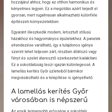
hozzájárul ahhoz, hogy az otthon harmonikus és
kényelmes legyen. Ez a megoldás azért terjedt el
gyorsan, mert rugalmasan alkalmazható különféle
építészeti környezetekben.
Egyaránt illeszkedik modern, letisztult stílusú
házakhoz és hagyományos épületekhez. A panelek
elrendezése variálható, így a tulajdonos igénye
szerint lehet teljesen zárt, részben átlátszó vagy
fényt és szelet áteresztő szerkezetet kialakítani.
Ez a sokoldalúság teszi igazán különlegessé. A
lamellás kerítés Győr üzleteiből bármikor
megvásárolható és a telepítése is igényelhető.
A lamellás kerítés Győr
városában is népszerű
Az egyik legnagyobb erőssége a sokoldalú