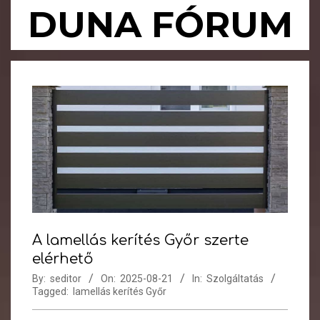
Skip
DUNA FÓRUM
to
content
Primary
Navigation
Menu
A lamellás kerítés Győr szerte
elérhető
By:
seditor
On:
2025-08-21
In:
Szolgáltatás
Tagged:
lamellás kerítés Győr