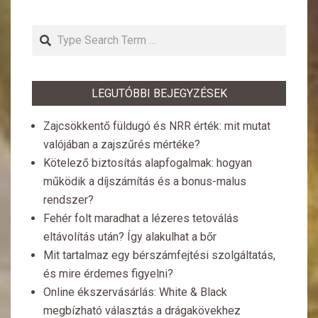
Search
LEGUTÓBBI BEJEGYZÉSEK
Zajcsökkentő füldugó és NRR érték: mit mutat
valójában a zajszűrés mértéke?
Kötelező biztosítás alapfogalmak: hogyan
működik a díjszámítás és a bonus-malus
rendszer?
Fehér folt maradhat a lézeres tetoválás
eltávolítás után? Így alakulhat a bőr
Mit tartalmaz egy bérszámfejtési szolgáltatás,
és mire érdemes figyelni?
Online ékszervásárlás: White & Black
megbízható választás a drágakövekhez