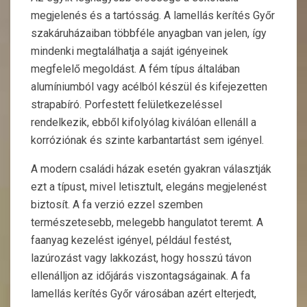
megjelenés és a tartósság. A lamellás kerítés Győr
szakáruházaiban többféle anyagban van jelen, így
mindenki megtalálhatja a saját igényeinek
megfelelő megoldást. A fém típus általában
alumíniumból vagy acélból készül és kifejezetten
strapabíró. Porfestett felületkezeléssel
rendelkezik, ebből kifolyólag kiválóan ellenáll a
korróziónak és szinte karbantartást sem igényel.
A modern családi házak esetén gyakran választják
ezt a típust, mivel letisztult, elegáns megjelenést
biztosít. A fa verzió ezzel szemben
természetesebb, melegebb hangulatot teremt. A
faanyag kezelést igényel, például festést,
lazúrozást vagy lakkozást, hogy hosszú távon
ellenálljon az időjárás viszontagságainak. A fa
lamellás kerítés Győr városában azért elterjedt,