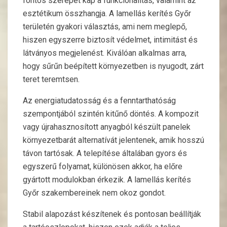
fontos szerepet kap a funkcionalitás, valamint az
esztétikum összhangja. A lamellás kerítés Győr
területén gyakori választás, ami nem meglepő,
hiszen egyszerre biztosít védelmet, intimitást és
látványos megjelenést. Kiválóan alkalmas arra,
hogy sűrűn beépített környezetben is nyugodt, zárt
teret teremtsen.
Az energiatudatosság és a fenntarthatóság
szempontjából szintén kitűnő döntés. A kompozit
vagy újrahasznosított anyagból készült panelek
környezetbarát alternatívát jelentenek, amik hosszú
távon tartósak. A telepítése általában gyors és
egyszerű folyamat, különösen akkor, ha előre
gyártott modulokban érkezik. A lamellás kerítés
Győr szakembereinek nem okoz gondot.
Stabil alapozást készítenek és pontosan beállítják