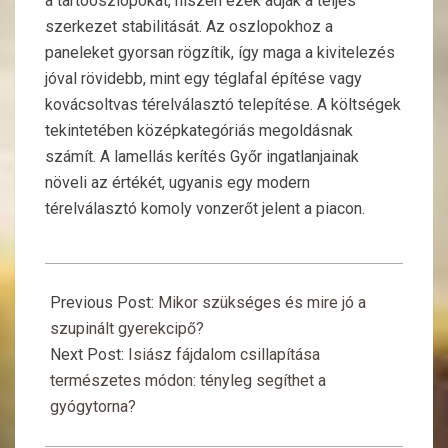
a tartóoszlopokat, hiszen ezek adják a teljes
szerkezet stabilitását. Az oszlopokhoz a
paneleket gyorsan rögzítik, így maga a kivitelezés
jóval rövidebb, mint egy téglafal építése vagy
kovácsoltvas térelválasztó telepítése. A költségek
tekintetében középkategóriás megoldásnak
számít. A lamellás kerítés Győr ingatlanjainak
növeli az értékét, ugyanis egy modern
térelválasztó komoly vonzerőt jelent a piacon.
2025-
08-
Previous Post:
Mikor szükséges és mire jó a
21
szupinált gyerekcipő?
Next Post:
Isiász fájdalom csillapítása
természetes módon: tényleg segíthet a
gyógytorna?