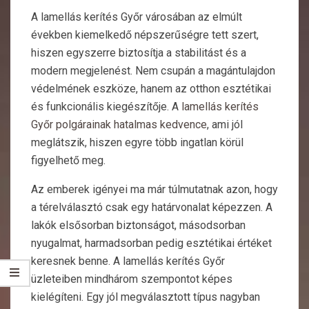
A lamellás kerítés Győr városában az elmúlt
években kiemelkedő népszerűségre tett szert,
hiszen egyszerre biztosítja a stabilitást és a
modern megjelenést. Nem csupán a magántulajdon
védelmének eszköze, hanem az otthon esztétikai
és funkcionális kiegészítője. A
lamellás kerítés
Győr polgárainak hatalmas kedvence
, ami jól
meglátszik, hiszen egyre több ingatlan körül
figyelhető meg.
Az emberek igényei ma már túlmutatnak azon, hogy
a térelválasztó csak egy határvonalat képezzen. A
lakók elsősorban biztonságot, másodsorban
nyugalmat, harmadsorban pedig esztétikai értéket
keresnek benne. A lamellás kerítés Győr
üzleteiben mindhárom szempontot képes
kielégíteni. Egy jól megválasztott típus nagyban