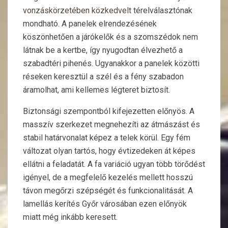
vonzáskörzetében közkedvelt
térelválasztónak
mondható. A panelek elrendezésének
köszönhetően a járókelők és a szomszédok nem
látnak be a kertbe, így nyugodtan élvezhető a
szabadtéri pihenés. Ugyanakkor a panelek közötti
réseken keresztül a szél és a fény szabadon
áramolhat, ami kellemes légteret biztosít.
Biztonsági szempontból kifejezetten előnyös. A
masszív szerkezet megnehezíti az átmászást és
stabil határvonalat képez a telek körül. Egy fém
változat olyan tartós, hogy évtizedeken át képes
ellátni a feladatát. A fa variáció ugyan több törődést
igényel, de a megfelelő kezelés mellett hosszú
távon megőrzi szépségét és funkcionalitását. A
lamellás kerítés Győr városában ezen előnyök
miatt még inkább keresett.