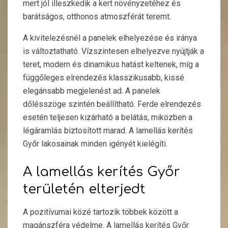
mert jól illeszkedik a kert növényzetéhez és
barátságos, otthonos atmoszférát teremt.
A kivitelezésnél a panelek elhelyezése és iránya
is változtatható. Vízszintesen elhelyezve nyújtják a
teret, modern és dinamikus hatást keltenek, míg a
függőleges elrendezés klasszikusabb, kissé
elegánsabb megjelenést ad. A panelek
dőlésszöge szintén beállítható. Ferde elrendezés
esetén teljesen kizárható a belátás, miközben a
légáramlás biztosított marad. A lamellás kerítés
Győr lakosainak minden igényét kielégíti.
A lamellás kerítés Győr
területén elterjedt
A pozitívumai közé tartozik többek között a
magánszféra védelme. A
lamellás kerítés Győr