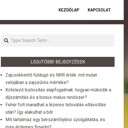
KEZDŐLAP
KAPCSOLAT
Primar
Naviga
Menu
Search
LEGUTÓBBI BEJEGYZÉSEK
Zajcsökkentő füldugó és NRR érték: mit mutat
valójában a zajszűrés mértéke?
Kötelező biztosítás alapfogalmak: hogyan működik a
díjszámítás és a bonus-malus rendszer?
Fehér folt maradhat a lézeres tetoválás eltávolítás
után? Így alakulhat a bőr
Mit tartalmaz egy bérszámfejtési szolgáltatás, és
mire érdemes figyelni?