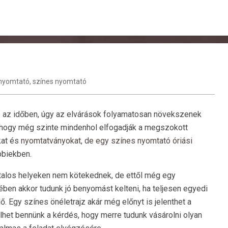
nyomtató
,
színes nyomtató
e az időben, úgy az elvárások folyamatosan növekszenek
, hogy még szinte mindenhol elfogadják a megszokott
kat és
nyomtatványokat, de egy színes nyomtató óriási
bbiekben.
atalos helyeken nem kötekednek, de ettől még egy
ben akkor tudunk jó benyomást kelteni, ha teljesen egyedi
ő. Egy színes önéletrajz akár még előnyt is jelenthet a
het bennünk a kérdés, hogy merre tudunk vásárolni olyan