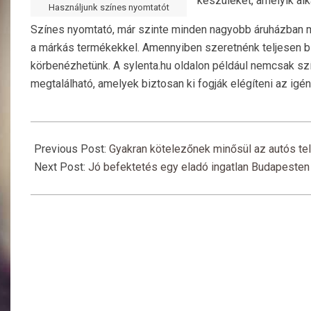
készüléket, amelyik al
Használjunk színes nyomtatót
Színes nyomtató, már szinte minden nagyobb áruházban m
a márkás termékekkel. Amennyiben szeretnénk teljesen biz
körbenézhetünk. A sylenta.hu oldalon például nemcsak
megtalálható, amelyek biztosan ki fogják elégíteni az igé
2016-
08-
Previous Post:
Gyakran kötelezőnek minősül az autós tel
14
Next Post:
Jó befektetés egy eladó ingatlan Budapesten