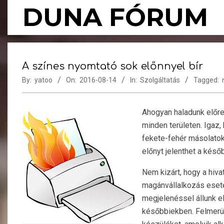
Skip
DUNA FÓRUM
to
content
A színes nyomtató sok előnnyel bír
By:
yatoo
On:
2016-08-14
In:
Szolgáltatás
Tagged:
Ahogyan haladunk előr
minden területen. Igaz
fekete-fehér másolato
előnyt jelenthet a késő
Nem kizárt, hogy a hiv
magánvállalkozás eseté
megjelenéssel állunk el
későbbiekben. Felmerül