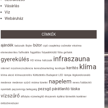
Vásárlás
Víz
Webáruház
CÍMKÉK
ajándék
bútor
babzsák
Bojler
cipő
csaptelep
csőmotor
ekcéma
elemeskerites
falfesték
fogpótlás
folyadékhűtő
fólia
gellakk
infraszauna
gyerekülés
HD klíma
hátizsák
klíma
kerítés
internet
inzulinrezisztencia
keresőmarketing
kerékpár
klíma akció
klímaszerelés
Költöztetés Budapest
LED
lámpa
légkondicionáló
napelem
medence
medence szűrő
mióma tünetei
neves futóbicikli
pezsgő
párátlanító
táska
nyomtató
pajzsmirigy betegség
vízszűrő
átfolyós vízmelegítő
ékszerek
építési törmelék konténer
öntözőrendszer