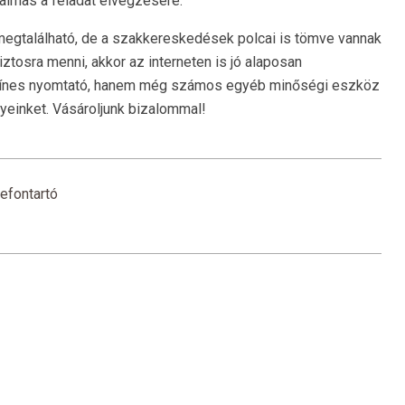
kalmas a feladat elvégzésére.
egtalálható, de a szakkereskedések polcai is tömve vannak
tosra menni, akkor az interneten is jó alaposan
 színes nyomtató, hanem még számos egyéb minőségi eszköz
nyeinket. Vásároljunk bizalommal!
efontartó