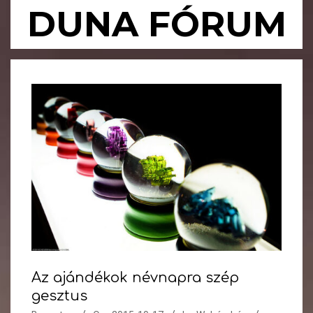
Skip
DUNA FÓRUM
to
content
Primary
Navigation
Menu
Az ajándékok névnapra szép
gesztus