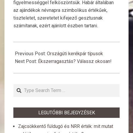
figyelmességgel felköszöntsük. Habár általában
az ajándékok névnapra szimbolikus értékűek,
tiszteletet, szeretetet kifejező gesztusnak
számítanak, ezért ajánlott észben tartani.
2015-
10-
Previous Post:
Országúti kerékpár típusok
17
Next Post:
Ékszerragasztás? Válassz okosan!
Search
LEGUTÓBBI BEJEGYZÉSEK
Zajcsökkentő füldugó és NRR érték: mit mutat