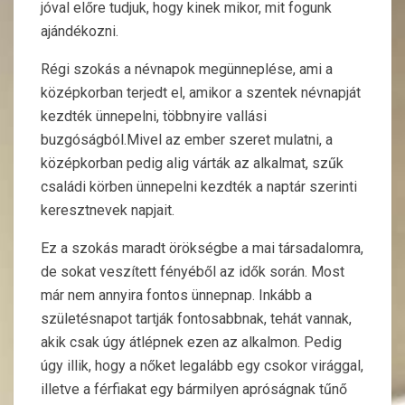
jóval előre tudjuk, hogy kinek mikor, mit fogunk
ajándékozni.
Régi szokás a névnapok megünneplése, ami a
középkorban terjedt el, amikor a szentek névnapját
kezdték ünnepelni, többnyire vallási
buzgóságból.Mivel az ember szeret mulatni, a
középkorban pedig alig várták az alkalmat, szűk
családi körben ünnepelni kezdték a naptár szerinti
keresztnevek napjait.
Ez a szokás maradt örökségbe a mai társadalomra,
de sokat veszített fényéből az idők során. Most
már nem annyira fontos ünnepnap. Inkább a
születésnapot tartják fontosabbnak, tehát vannak,
akik csak úgy átlépnek ezen az alkalmon. Pedig
úgy illik, hogy a nőket legalább egy csokor virággal,
illetve a férfiakat egy bármilyen apróságnak tűnő