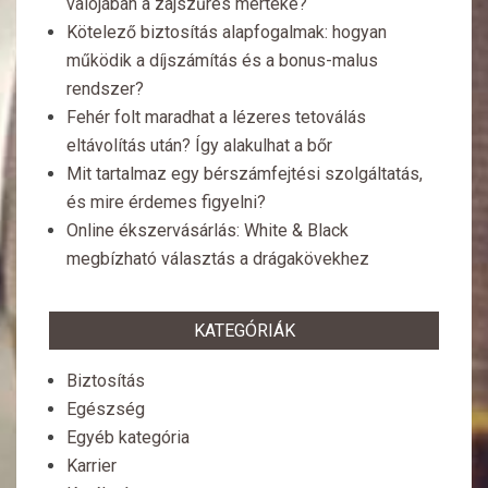
valójában a zajszűrés mértéke?
Kötelező biztosítás alapfogalmak: hogyan
működik a díjszámítás és a bonus-malus
rendszer?
Fehér folt maradhat a lézeres tetoválás
eltávolítás után? Így alakulhat a bőr
Mit tartalmaz egy bérszámfejtési szolgáltatás,
és mire érdemes figyelni?
Online ékszervásárlás: White & Black
megbízható választás a drágakövekhez
KATEGÓRIÁK
Biztosítás
Egészség
Egyéb kategória
Karrier