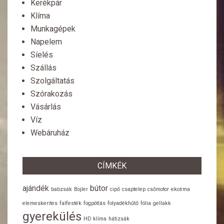
Kerékpár
Klíma
Munkagépek
Napelem
Síelés
Szállás
Szolgáltatás
Szórakozás
Vásárlás
Víz
Webáruház
CÍMKÉK
ajándék
bútor
babzsák
Bojler
cipő
csaptelep
csőmotor
ekcéma
elemeskerites
falfesték
fogpótlás
folyadékhűtő
fólia
gellakk
gyerekülés
HD klíma
hátizsák