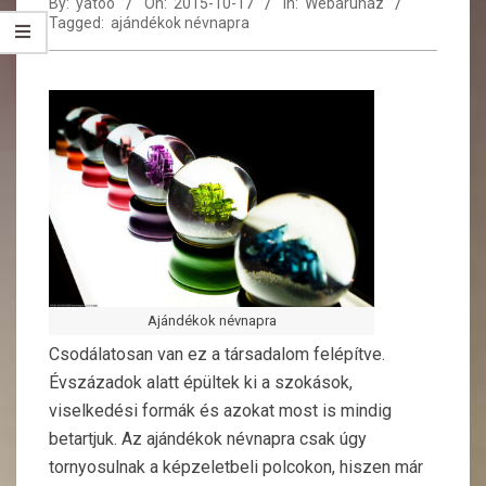
By:
yatoo
On:
2015-10-17
In:
Webáruház
Tagged:
ajándékok névnapra
Ajándékok névnapra
Csodálatosan van ez a társadalom felépítve.
Évszázadok alatt épültek ki a szokások,
viselkedési formák és azokat most is mindig
betartjuk. Az ajándékok névnapra csak úgy
tornyosulnak a képzeletbeli polcokon, hiszen már