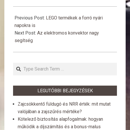
2017-
06-
Previous Post:
LEGO termékek a forró nyári
10
napokra is
Next Post:
Az elektromos konvektor nagy
segítség
Search
LEGUTÓBBI BEJEGYZÉSEK
Zajcsökkentő füldugó és NRR érték: mit mutat
valójában a zajszűrés mértéke?
Kötelező biztosítás alapfogalmak: hogyan
működik a díjszámítás és a bonus-malus