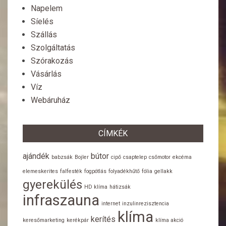
Napelem
Síelés
Szállás
Szolgáltatás
Szórakozás
Vásárlás
Víz
Webáruház
CÍMKÉK
ajándék
bútor
babzsák
Bojler
cipő
csaptelep
csőmotor
ekcéma
elemeskerites
falfesték
fogpótlás
folyadékhűtő
fólia
gellakk
gyerekülés
HD klíma
hátizsák
infraszauna
internet
inzulinrezisztencia
klíma
kerítés
keresőmarketing
kerékpár
klíma akció