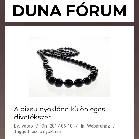
Skip
DUNA FÓRUM
to
content
Primary
Navigation
Menu
A bizsu nyaklánc különleges
divatékszer
By:
yatoo
On:
2017-06-10
In:
Webáruház
Tagged:
bizsu nyaklánc