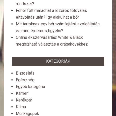
rendszer?
Fehér folt maradhat a lézeres tetoválás
eltávolítás után? Így alakulhat a bőr
Mit tartalmaz egy bérszámfejtési szolgáltatás,
és mire érdemes figyelni?
Online ékszervásárlás: White & Black
megbízható választás a drágakövekhez
KATEGÓRIÁK
Biztosítás
Egészség
Egyéb kategória
Karrier
Kerékpár
Klíma
Munkagépek