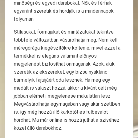
minőségi és egyedi darabokat. Nők és férfiak
egyaránt szeretik és hordják is a mindennapok
folyamán.
Stílusukat, formájukat és mintázatukat tekintve,
többféle változatban vásárolhatja meg. Nem kell
méregdrága kiegészítőkre költenie, mivel ezzel a
termékkel is elegáns valamint előnyös
megjelenést biztosíthat önmagának. Azok, akik
szeretik az ékszereket, egy bizsu nyaklánc
bármelyik fajtájáért oda lesznek. Ha még egy
medált is választ hozzá, akkor a kívánt célt még
jobban elérheti, megjelenése makulátlan lesz.
Megvásárolhatja egymagában vagy akár szettben
is, így még hozzá illő karkötőt és fülbevalót
hordhat. Ma már online is hozzá juthat a szívéhez
közel álló darabokhoz.