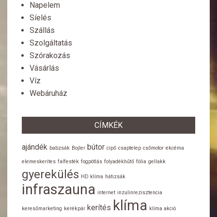
Napelem
Síelés
Szállás
Szolgáltatás
Szórakozás
Vásárlás
Víz
Webáruház
CÍMKÉK
ajándék
bútor
babzsák
Bojler
cipő
csaptelep
csőmotor
ekcéma
elemeskerites
falfesték
fogpótlás
folyadékhűtő
fólia
gellakk
gyerekülés
HD klíma
hátizsák
infraszauna
internet
inzulinrezisztencia
klíma
kerítés
keresőmarketing
kerékpár
klíma akció