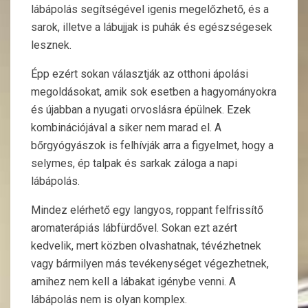
lábápolás segítségével igenis megelőzhető, és a
sarok, illetve a lábujjak is puhák és egészségesek
lesznek.
Épp ezért sokan választják az otthoni ápolási
megoldásokat, amik sok esetben a hagyományokra
és újabban a nyugati orvoslásra épülnek. Ezek
kombinációjával a siker nem marad el. A
bőrgyógyászok is felhívják arra a figyelmet, hogy a
selymes, ép talpak és sarkak záloga a napi
lábápolás.
Mindez elérhető egy langyos, roppant felfrissítő
aromaterápiás lábfürdővel. Sokan ezt azért
kedvelik, mert közben olvashatnak, tévézhetnek
vagy bármilyen más tevékenységet végezhetnek,
amihez nem kell a lábakat igénybe venni. A
lábápolás nem is olyan komplex.