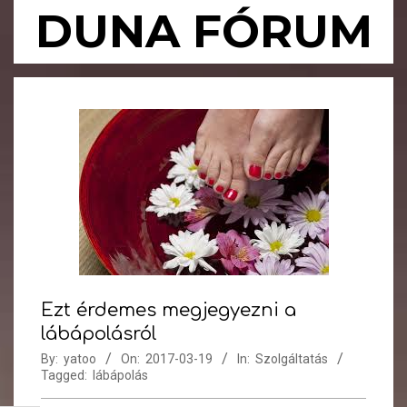
Skip
DUNA FÓRUM
to
content
Primary
Navigation
Menu
Ezt érdemes megjegyezni a
lábápolásról
By:
yatoo
On:
2017-03-19
In:
Szolgáltatás
Tagged:
lábápolás