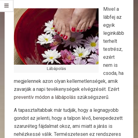
Mivel a
lábfej az
egyik
leginkább
terhelt
testrész,
ezért
nem is
Lábápolás
csoda, ha
megjelennek azon olyan kellemetlenségek, amik
zavarják a napi tevékenységek elvégzését. Ezért
preventív módon a lábápolás
szükségszerű.
A tapasztaltabbak már tudják, hogy a legnagyobb
gondot az jelenti, hogy a talpon lévő, berepedezett
szaruréteg fájdalmat okoz, ami miatt a járás is
nehézkessé válik. Természetesen ez rendszeres