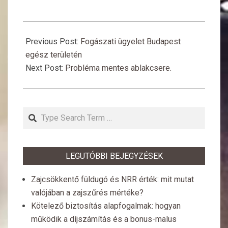
2017-
03-
Previous Post:
Fogászati ügyelet Budapest
19
egész területén
Next Post:
Probléma mentes ablakcsere.
Search
LEGUTÓBBI BEJEGYZÉSEK
Zajcsökkentő füldugó és NRR érték: mit mutat
valójában a zajszűrés mértéke?
Kötelező biztosítás alapfogalmak: hogyan
működik a díjszámítás és a bonus-malus