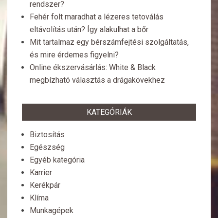
rendszer?
Fehér folt maradhat a lézeres tetoválás
eltávolítás után? Így alakulhat a bőr
Mit tartalmaz egy bérszámfejtési szolgáltatás,
és mire érdemes figyelni?
Online ékszervásárlás: White & Black
megbízható választás a drágakövekhez
KATEGÓRIÁK
Biztosítás
Egészség
Egyéb kategória
Karrier
Kerékpár
Klíma
Munkagépek