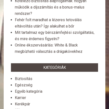
Kötelező biztosítás alapfogalmak: hogyan
működik a díjszámítás és a bonus-malus
rendszer?
Fehér folt maradhat a lézeres tetoválás
eltávolítás után? Így alakulhat a bőr
Mit tartalmaz egy bérszámfejtési szolgáltatás,
és mire érdemes figyelni?
Online ékszervásárlás: White & Black
megbízható választás a drágakövekhez
KATEGÓRIÁK
Biztosítás
Egészség
Egyéb kategória
Karrier
Kerékpár