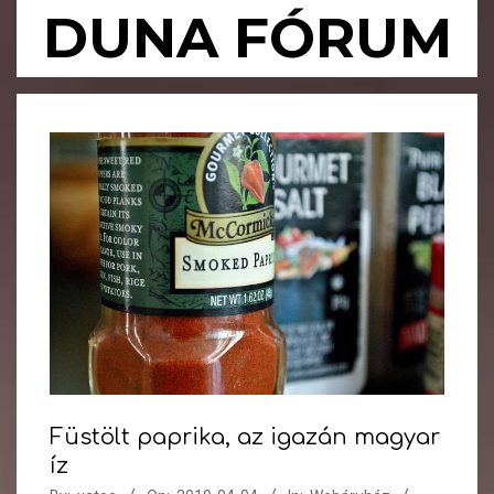
Skip
DUNA FÓRUM
to
content
Primary
Navigation
Menu
Füstölt paprika, az igazán magyar
íz