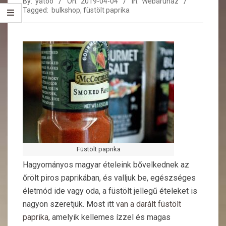
By:
yatoo
On:
2019-04-04
In:
Webáruház
Tagged:
bulkshop
,
füstölt paprika
Füstölt paprika
Hagyományos magyar ételeink bővelkednek az
őrölt piros paprikában, és valljuk be, egészséges
életmód ide vagy oda, a füstölt jellegű ételeket is
nagyon szeretjük. Most itt
van a darált füstölt
paprika
, amelyik kellemes ízzel és magas