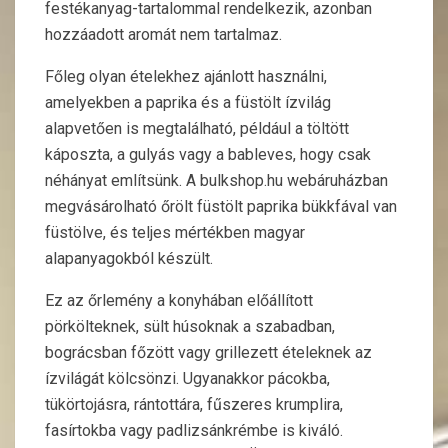
festékanyag-tartalommal rendelkezik, azonban
hozzáadott aromát nem tartalmaz.
Főleg olyan ételekhez ajánlott használni,
amelyekben a paprika és a füstölt ízvilág
alapvetően is megtalálható, például a töltött
káposzta, a gulyás vagy a bableves, hogy csak
néhányat említsünk. A bulkshop.hu webáruházban
megvásárolható őrölt füstölt paprika bükkfával van
füstölve, és teljes mértékben magyar
alapanyagokból készült.
Ez az őrlemény a konyhában előállított
pörkölteknek, sült húsoknak a szabadban,
bográcsban főzött vagy grillezett ételeknek az
ízvilágát kölcsönzi. Ugyanakkor pácokba,
tükörtojásra, rántottára, fűszeres krumplira,
fasírtokba vagy padlizsánkrémbe is kiváló.