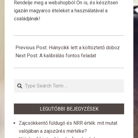
Rendelje meg a webshopból Ön is, és készítsen
igazán magyaros ételeket a használatával a
családjának!
2019-
04-
Previous Post:
Hiánycikk lett a költöztető doboz
04
Next Post:
A kalibrálás fontos feladat
Search
LEGUTÓBBI BEJEGYZÉSEK
Zajcsökkentő füldugó és NRR érték: mit mutat
valójában a zajszűrés mértéke?