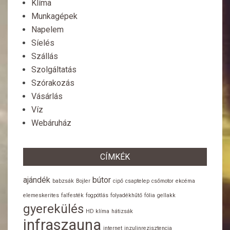
Klíma
Munkagépek
Napelem
Síelés
Szállás
Szolgáltatás
Szórakozás
Vásárlás
Víz
Webáruház
CÍMKÉK
ajándék
bútor
babzsák
Bojler
cipő
csaptelep
csőmotor
ekcéma
elemeskerites
falfesték
fogpótlás
folyadékhűtő
fólia
gellakk
gyerekülés
HD klíma
hátizsák
infraszauna
internet
inzulinrezisztencia