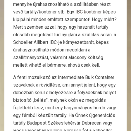
mennyire újrahasznosítható a szállításban részt
vevő tartály/konténer stb. Egy
IBC konténer
képes
kipipálni minden említett szempontot! Hogy miért?
Mert szemben azzal, hogy egy használt tartály
olcsóbb megoldást tud nyújtani a szállítás során, a
Schoeller Allibert IBC-je környezetbarát, képes
újrahasznosítható módon megoldani a
szállítmányozást, valamint alacsony költség
mellett vihető el bármerre, ahová csak kell.
A fenti mozaikszó az Intermediate Bulk Container
szavaknak a rövidítése, ami annyit jelent, hogy egy
dobozban kerül elhelyezésre a folyadéknak helyet
biztosító „bélés”, melynek okán ez megoldás
fejlettebb lesz, mint egy hagyományos hordó vagy
egy fémből készült tartály. Ha Önnek újgenerációs
tartály Budapest Székesfehérvár Debrecen vagy
Pécs városában kellene, keresse fel a Schoeller