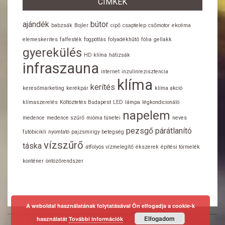
CÍMKÉK
ajándék
bútor
babzsák
Bojler
cipő
csaptelep
csőmotor
ekcéma
elemeskerites
falfesték
fogpótlás
folyadékhűtő
fólia
gellakk
gyerekülés
HD klíma
hátizsák
infraszauna
internet
inzulinrezisztencia
klíma
kerítés
keresőmarketing
kerékpár
klíma akció
klímaszerelés
Költöztetés Budapest
LED
lámpa
légkondicionáló
napelem
medence
medence szűrő
mióma tünetei
neves
pezsgő
párátlanító
futóbicikli
nyomtató
pajzsmirigy betegség
vízszűrő
táska
átfolyós vízmelegítő
ékszerek
építési törmelék
konténer
öntözőrendszer
A weboldal használatának folytatásával Ön elfogadja a cookie-k
Elfogadom
használatát
További információk