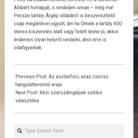
Allibert honlapját, s rendeljen onnan – még ma!
Persze tartály Árgép oldaláról is beszerezhető
csap meglétével együtt, ám ha Önnek a tartály 600
literes kiszerelés alatt vagy felett lenne jó, akkor
érdemes olyan helyről rendelni, ahol erre is
odafigyelnek.
2018-
09-
Previous Post:
Az asztalifoci, azaz csocsó
19
hangulatteremtő ereje
Next Post:
Kézi szerszámgépek széles
választéka
Search