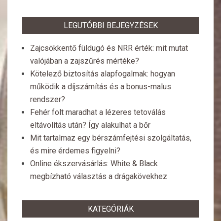
LEGUTÓBBI BEJEGYZÉSEK
Zajcsökkentő füldugó és NRR érték: mit mutat
valójában a zajszűrés mértéke?
Kötelező biztosítás alapfogalmak: hogyan
működik a díjszámítás és a bonus-malus
rendszer?
Fehér folt maradhat a lézeres tetoválás
eltávolítás után? Így alakulhat a bőr
Mit tartalmaz egy bérszámfejtési szolgáltatás,
és mire érdemes figyelni?
Online ékszervásárlás: White & Black
megbízható választás a drágakövekhez
KATEGÓRIÁK