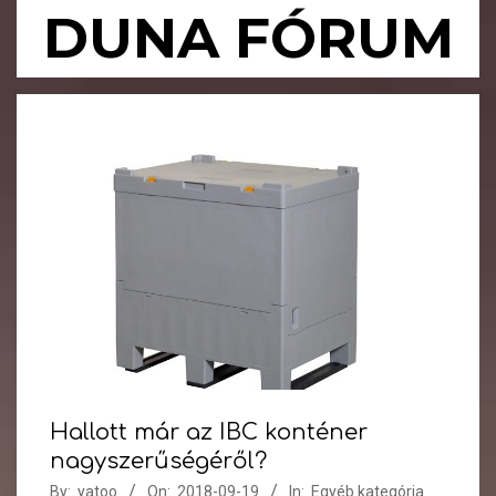
Skip
DUNA FÓRUM
to
content
Primary
Navigation
Menu
Hallott már az IBC konténer
nagyszerűségéről?
By:
yatoo
On:
2018-09-19
In:
Egyéb kategória