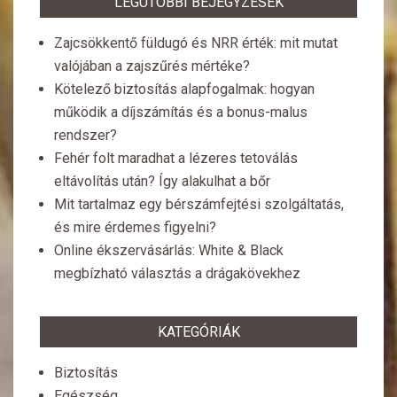
LEGUTÓBBI BEJEGYZÉSEK
Zajcsökkentő füldugó és NRR érték: mit mutat
valójában a zajszűrés mértéke?
Kötelező biztosítás alapfogalmak: hogyan
működik a díjszámítás és a bonus-malus
rendszer?
Fehér folt maradhat a lézeres tetoválás
eltávolítás után? Így alakulhat a bőr
Mit tartalmaz egy bérszámfejtési szolgáltatás,
és mire érdemes figyelni?
Online ékszervásárlás: White & Black
megbízható választás a drágakövekhez
KATEGÓRIÁK
Biztosítás
Egészség