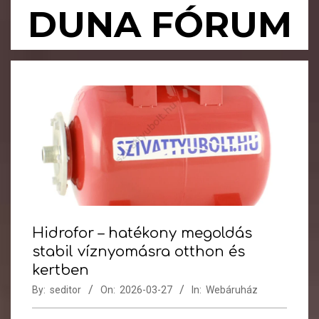
Skip
DUNA FÓRUM
to
content
Primary
Navigation
Menu
Hidrofor – hatékony megoldás
stabil víznyomásra otthon és
kertben
By:
seditor
On:
2026-03-27
In:
Webáruház