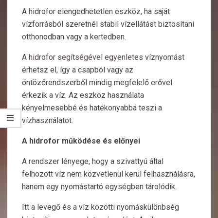
A hidrofor elengedhetetlen eszköz, ha saját
vízforrásból szeretnél stabil vízellátást biztosítani
otthonodban vagy a kertedben.
A
hidrofor segítségével egyenletes
víznyomást
érhetsz el, így a csapból vagy az
öntözőrendszerből mindig megfelelő erővel
érkezik a víz. Az eszköz használata
kényelmesebbé és hatékonyabbá teszi a
vízhasználatot.
A hidrofor működése és előnyei
A rendszer lényege, hogy a szivattyú által
felhozott víz nem közvetlenül kerül felhasználásra,
hanem egy nyomástartó egységben tárolódik.
Itt a levegő és a víz közötti nyomáskülönbség