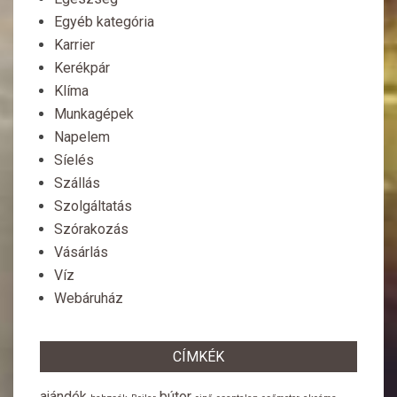
Egyéb kategória
Karrier
Kerékpár
Klíma
Munkagépek
Napelem
Síelés
Szállás
Szolgáltatás
Szórakozás
Vásárlás
Víz
Webáruház
CÍMKÉK
ajándék
bútor