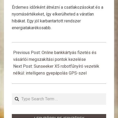
Érdemes időnként átnézni a csatlakozásokat és a
nyomásértékeket, így elkerülheted a váratlan
hibákat. Egy jól karbantartott rendszer
energiatakarékosabb.
2026-
03-
Previous Post:
Online bankkártyás fizetés és
27
vásárlói megszakítási pontok kezelése
Next Post:
Sunseeker X5 robotfűnyíró vezeték
nélkül: intelligens gyepápolás GPS-szel
Search