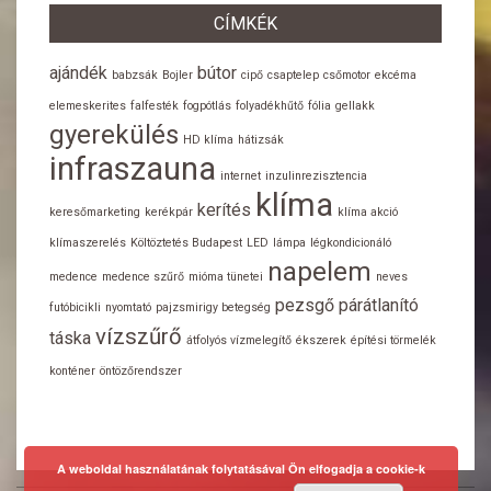
CÍMKÉK
ajándék
bútor
babzsák
Bojler
cipő
csaptelep
csőmotor
ekcéma
elemeskerites
falfesték
fogpótlás
folyadékhűtő
fólia
gellakk
gyerekülés
HD klíma
hátizsák
infraszauna
internet
inzulinrezisztencia
klíma
kerítés
keresőmarketing
kerékpár
klíma akció
klímaszerelés
Költöztetés Budapest
LED
lámpa
légkondicionáló
napelem
medence
medence szűrő
mióma tünetei
neves
pezsgő
párátlanító
futóbicikli
nyomtató
pajzsmirigy betegség
vízszűrő
táska
átfolyós vízmelegítő
ékszerek
építési törmelék
konténer
öntözőrendszer
A weboldal használatának folytatásával Ön elfogadja a cookie-k