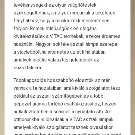
tevékenységekhez olyan világítótestek
szükségeltetnek, amelyek megadják a tökéletes
fényt ahhoz, hogy a munka zökkenőmentesen
folyjon. Remek minőségűek és elegáns
kivitelezésűek a
V TAC
termékek, ezeket érdemes
használni. Nagyon sokféle asztali lámpa szerepel
a vtacledbolt.hu internetes üzlet kínálatában,
amelyek ideális választást jelentenek az
íróasztalokra.
Többkapcsolós hosszabbító elosztók szintén
vannak a felhozatalban, ami kiváló szolgálatot tesz
például az asztali számítógépek és a többi
gépezet áramra történő csatlakozásához, hiszen
nélkülözhetetlen a scanner, a nyomtató stb. Az
otthonunkba is ideálisak a V TAC asztali lámpák,
amelyek kiváló szolgálatot tesznek olvasáskor