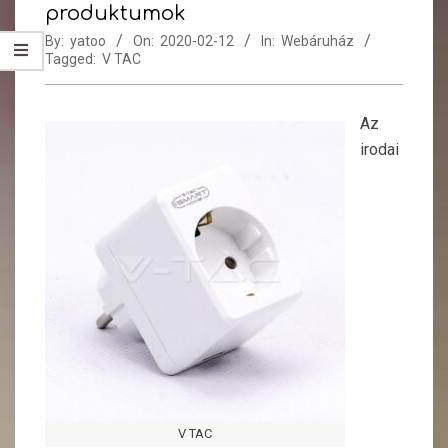
produktumok
By:
yatoo
On:
2020-02-12
In:
Webáruház
Tagged:
V TAC
Az
irodai
V TAC