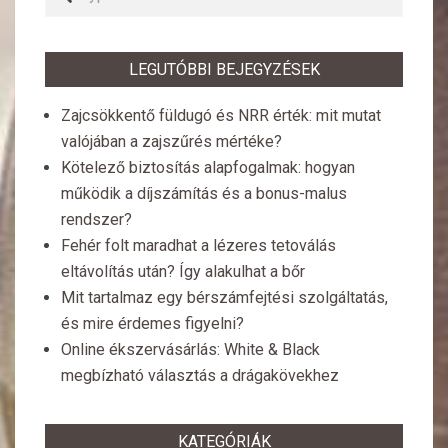
LEGUTÓBBI BEJEGYZÉSEK
Zajcsökkentő füldugó és NRR érték: mit mutat
valójában a zajszűrés mértéke?
Kötelező biztosítás alapfogalmak: hogyan
működik a díjszámítás és a bonus-malus
rendszer?
Fehér folt maradhat a lézeres tetoválás
eltávolítás után? Így alakulhat a bőr
Mit tartalmaz egy bérszámfejtési szolgáltatás,
és mire érdemes figyelni?
Online ékszervásárlás: White & Black
megbízható választás a drágakövekhez
KATEGÓRIÁK