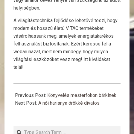
vagy amikor kevés fényre van szükségünk az adott
helyiségben.
A világítástechnika fejlődése lehetővé teszi, hogy
modern és hosszú életű V TAC termékeket
vásárolhassunk meg, amelyek energiatakarékos
felhasználást biztosítanak. Ezért keresse fel a
webáruházat, mert nem mindegy, hogy milyen
világítási eszközöket vesz meg! Itt kiválóakat
talál!
2020-
02-
Previous Post:
Könyvelés mesterfokon bárkinek
12
Next Post:
A női harisnya örökké divatos
Search