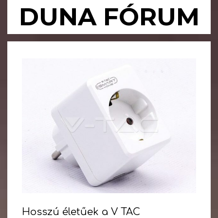
Skip
DUNA FÓRUM
to
content
Primary
Navigation
Menu
Hosszú életűek a V TAC