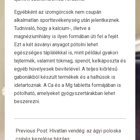
Egyébként az izomgörcsök nem csupán
alkalmatlan sporttevékenység után jelentkeznek.
Tudnivaló, hogy a kalcium-, illetve a
magnéziumhiány is ilyen formában üti fel a fejét.
Ezt a két ásványi anyagot pótolni lehet
egészséges táplálékkal is, mint például gyakori
tejtermék, valamint tökmag, spenót, kelkáposzta és
egyéb hüvelyesek bevitelével. A teljes kiőrlésű
gabonákból készült termékek és a halhúsok is
idetartoznak. A Ca és a Mg tabletta formájában is
pótolható, amelyeket gyógyszertárakban lehet
beszerezni.
2016-
12-
Previous Post:
Hívatlan vendég: az ágyi poloska
28
csípés kezelése házilag