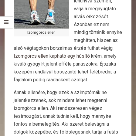
lehunyva szemeit,
várja a megnyugtató
alvás érkezését.
Azonban ez nem
mindig történik ennyire
Izomgörcs ellen
meghitten, hiszen az
alsó végtagokon borzalmas érzés futhat végig.
Izomgörcs ellen kapható egy hűsítő
krém, amely
kiváló gyógyírt jelent efféle panaszokra. Éjszaka
közepén rendkívül bosszantó lehet felébredni, a
fájdalom pedig ráadásként szolgál.
Annak ellenére, hogy ezek a szimptómák ne
jelentkezzenek, sok mindent lehet megtenni
izomgörcs ellen. Aki rendszeresen végez
testmozgást, annak tudnia kell, hogy mennyire
fontos a bemelegítés. Aki szeret belevágni a
dolgok közepébe, és fölöslegesnek tartja a futás