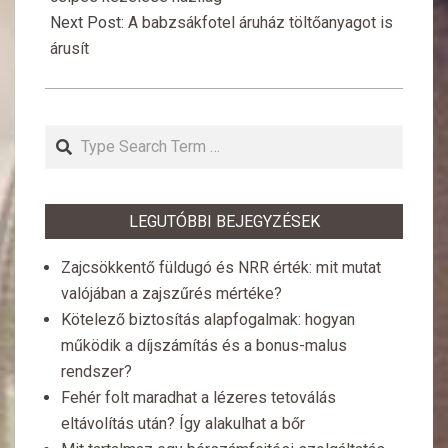
Next Post:
A babzsákfotel áruház töltőanyagot is
árusít
Search
LEGUTÓBBI BEJEGYZÉSEK
Zajcsökkentő füldugó és NRR érték: mit mutat
valójában a zajszűrés mértéke?
Kötelező biztosítás alapfogalmak: hogyan
működik a díjszámítás és a bonus-malus
rendszer?
Fehér folt maradhat a lézeres tetoválás
eltávolítás után? Így alakulhat a bőr