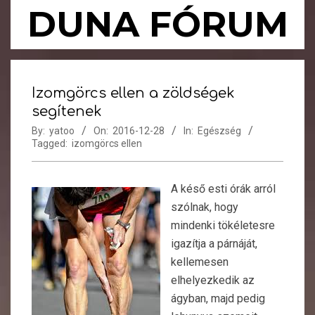
Skip
DUNA FÓRUM
to
content
Primary
Navigation
Izomgörcs ellen a zöldségek
Menu
segítenek
By:
yatoo
On:
2016-12-28
In:
Egészség
Tagged:
izomgörcs ellen
A késő esti órák arról
szólnak, hogy
mindenki tökéletesre
igazítja a párnáját,
kellemesen
elhelyezkedik az
ágyban, majd pedig