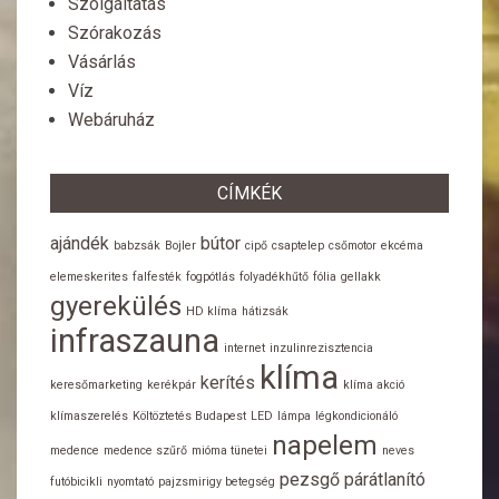
Szolgáltatás
Szórakozás
Vásárlás
Víz
Webáruház
CÍMKÉK
ajándék
bútor
babzsák
Bojler
cipő
csaptelep
csőmotor
ekcéma
elemeskerites
falfesték
fogpótlás
folyadékhűtő
fólia
gellakk
gyerekülés
HD klíma
hátizsák
infraszauna
internet
inzulinrezisztencia
klíma
kerítés
keresőmarketing
kerékpár
klíma akció
klímaszerelés
Költöztetés Budapest
LED
lámpa
légkondicionáló
napelem
medence
medence szűrő
mióma tünetei
neves
pezsgő
párátlanító
futóbicikli
nyomtató
pajzsmirigy betegség