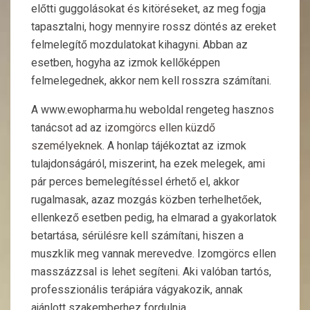
előtti guggolásokat és kitöréseket, az meg fogja
tapasztalni, hogy mennyire rossz döntés az ereket
felmelegítő mozdulatokat kihagyni. Abban az
esetben, hogyha az izmok kellőképpen
felmelegednek, akkor nem kell rosszra számítani.
A www.ewopharma.hu weboldal rengeteg hasznos
tanácsot ad az
izomgörcs ellen küzdő
személyeknek
. A honlap tájékoztat az izmok
tulajdonságáról, miszerint, ha ezek melegek, ami
pár perces bemelegítéssel érhető el, akkor
rugalmasak, azaz mozgás közben terhelhetőek,
ellenkező esetben pedig, ha elmarad a gyakorlatok
betartása, sérülésre kell számítani, hiszen a
muszklik meg vannak merevedve. Izomgörcs ellen
masszázzsal is lehet segíteni. Aki valóban tartós,
professzionális terápiára vágyakozik, annak
ajánlott szakemberhez fordulnia.