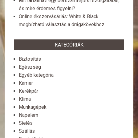
Mit tartalmaz egy bérszámfejtési szolgáltatás,
és mire érdemes figyelni?
Online ékszervásárlás: White & Black
megbízható választás a drágakövekhez
KATEGÓRIÁK
Biztosítás
Egészség
Egyéb kategória
Karrier
Kerékpár
Klíma
Munkagépek
Napelem
Síelés
Szállás