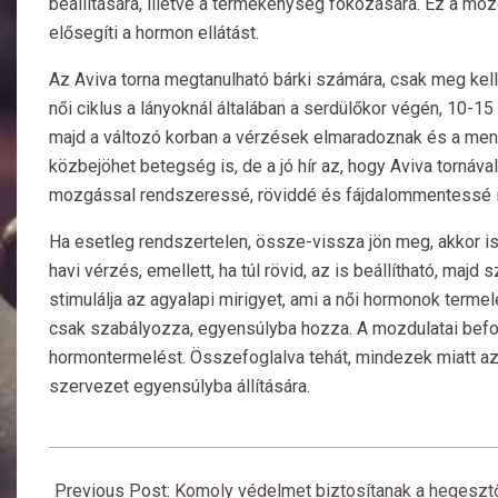
beállítására, illetve a termékenység fokozására. Ez a moz
elősegíti a hormon ellátást.
Az Aviva torna megtanulható bárki számára, csak meg kell
női ciklus a lányoknál általában a serdülőkor végén, 10-
majd a változó korban a vérzések elmaradoznak és a menop
közbejöhet betegség is, de a jó hír az, hogy Aviva tornáva
mozgással rendszeressé, röviddé és fájdalommentessé is
Ha esetleg rendszertelen, össze-vissza jön meg, akkor is
havi vérzés, emellett, ha túl rövid, az is beállítható, majd
stimulálja az agyalapi mirigyet, ami a női hormonok term
csak szabályozza, egyensúlyba hozza. A mozdulatai befol
hormontermelést. Összefoglalva tehát, mindezek miatt a
szervezet egyensúlyba állítására.
2021-
12-
Previous Post:
Komoly védelmet biztosítanak a hegesz