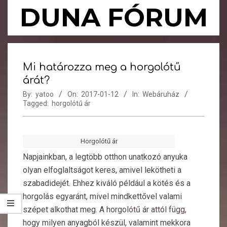
Skip
DUNA FÓRUM
to
content
Primary
Navigation
Mi határozza meg a horgolótű
Menu
árát?
By:
yatoo
On:
2017-01-12
In:
Webáruház
Tagged:
horgolótű ár
Horgolótű ár
Napjainkban, a legtöbb otthon unatkozó anyuka
olyan elfoglaltságot keres, amivel lekötheti a
szabadidejét. Ehhez kiváló például a kötés és a
horgolás egyaránt, mivel mindkettővel valami
szépet alkothat meg. A
horgolótű ár attól függ
,
hogy milyen anyagból készül, valamint mekkora