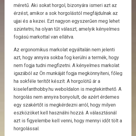
méretű. Aki sokat horgol, bizonyára ismeri azt az
érzést, amikor a sok horgolástól megfájdulnak az
ujjai és a kezei. Ezt nagyon egyszerűen meg lehet
szüntetni, ha olyan tűt választ, amelyik kényelmes
fogású markottal van ellátva.
Az ergonomikus markolat egyáltalán nem jelenti
azt, hogy annyira sokba fog kerülni a termék, hogy
nem fogja tudni megfizetni. A kényelmes markolat
igazából az Ön munkáját fogja megkönnyíteni, főleg
ha sokféle terítőt készít. A horgolótű ár a
kiselefanthobby.hu weboldalon is megtekinthető. A
horgolás nem annyira bonyolult, de azért érdemes
egy szakértőt is megkérdezni arról, hogy milyen
eszközöket kell használni hozzá. A választásnál
azt is figyelembe kell venni, hogy mennyi időt tölt a
horgolással.