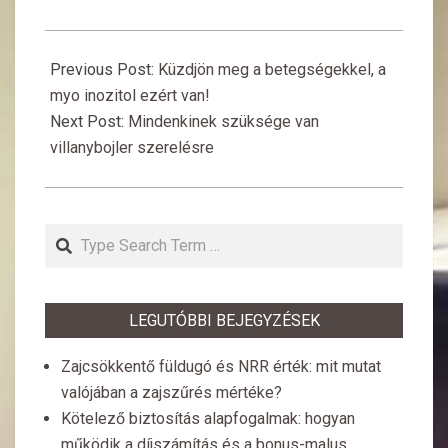
2017-
01-
Previous Post:
Küzdjön meg a betegségekkel, a
12
myo inozitol ezért van!
Next Post:
Mindenkinek szüksége van
villanybojler szerelésre
Search
LEGUTÓBBI BEJEGYZÉSEK
Zajcsökkentő füldugó és NRR érték: mit mutat
valójában a zajszűrés mértéke?
Kötelező biztosítás alapfogalmak: hogyan
működik a díjszámítás és a bonus-malus