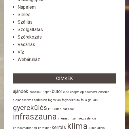
Napelem
Síelés
Szállás
Szolgáltatás
Szórakozás
Vásárlás
Víz
Webáruház
CÍMKÉK
ajándék
bútor
babzsák
Bojler
cipő
csaptelep
csőmotor
ekcéma
elemeskerites
falfesték
fogpótlás
folyadékhűtő
fólia
gellakk
gyerekülés
HD klíma
hátizsák
infraszauna
internet
inzulinrezisztencia
klíma
kerítés
keresőmarketing
kerékpár
klíma akció