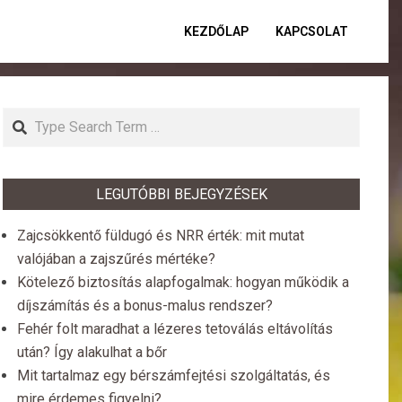
KEZDŐLAP
KAPCSOLAT
Primar
Naviga
Menu
Search
LEGUTÓBBI BEJEGYZÉSEK
Zajcsökkentő füldugó és NRR érték: mit mutat
valójában a zajszűrés mértéke?
Kötelező biztosítás alapfogalmak: hogyan működik a
díjszámítás és a bonus-malus rendszer?
Fehér folt maradhat a lézeres tetoválás eltávolítás
után? Így alakulhat a bőr
Mit tartalmaz egy bérszámfejtési szolgáltatás, és
mire érdemes figyelni?