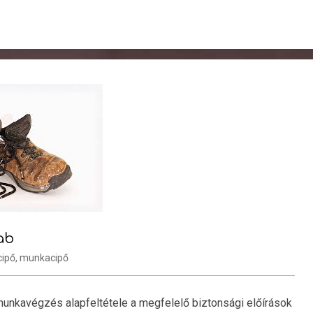
ab
cipő
,
munkacipő
unkavégzés alapfeltétele a megfelelő biztonsági előírások