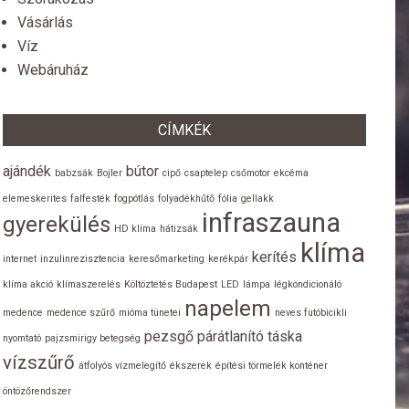
Vásárlás
Víz
Webáruház
CÍMKÉK
ajándék
bútor
babzsák
Bojler
cipő
csaptelep
csőmotor
ekcéma
elemeskerites
falfesték
fogpótlás
folyadékhűtő
fólia
gellakk
infraszauna
gyerekülés
HD klíma
hátizsák
klíma
kerítés
internet
inzulinrezisztencia
keresőmarketing
kerékpár
klíma akció
klímaszerelés
Költöztetés Budapest
LED
lámpa
légkondicionáló
napelem
medence
medence szűrő
mióma tünetei
neves futóbicikli
pezsgő
párátlanító
táska
nyomtató
pajzsmirigy betegség
vízszűrő
átfolyós vízmelegítő
ékszerek
építési törmelék konténer
öntözőrendszer