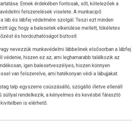
tartatása. Ennek érdekében fontosak, sőt, kötelezőek a
védelmi felszerelések viselete. A
munkacipő
a láb
és lábfej védelmére szolgál. Teszi ezt minden
tt úgy, hogy a balesetek elkerülése mellett, tökéletes
lőzést és hordozhatóságot biztosít.
agy nevezzük munkavédelmi lábbelinek elsősorban a lábfej
ll védenie, hiszen ez az, ami leghamarabb találkozik az
szándékosan, igen balesetveszélyes, hiszen könnyen
sel van felszerelve, ami hatékonyan védi a lábujjakat.
tag talp egyszerre csúszásálló, szögálló illetve ellenáll
 súllyal rendelkezik, a kényelmes és kevésbé fárasztó
ivitelben is elérhető.