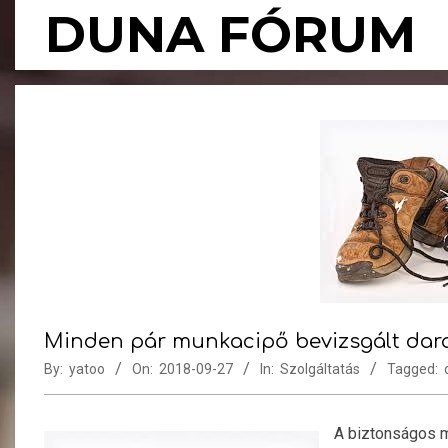
Skip
DUNA FÓRUM
to
content
Minden pár munkacipő bevizsgált dar
By:
yatoo
On:
2018-09-27
In:
Szolgáltatás
Tagged:
A biztonságos m