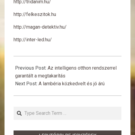
http://tridanim.hu/
http://felkeszitok.hu
http://magan-detektiv.hu/
http://inter-led.hu/
2017-
03-
Previous Post:
Az intelligens otthon rendszerrel
06
garantált a megtakarítás
Next Post:
A lambéria közkedvelt és jó árú
Search