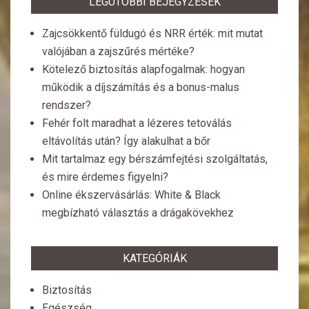
LEGUTÓBBI BEJEGYZÉSEK
Zajcsökkentő füldugó és NRR érték: mit mutat
valójában a zajszűrés mértéke?
Kötelező biztosítás alapfogalmak: hogyan
működik a díjszámítás és a bonus-malus
rendszer?
Fehér folt maradhat a lézeres tetoválás
eltávolítás után? Így alakulhat a bőr
Mit tartalmaz egy bérszámfejtési szolgáltatás,
és mire érdemes figyelni?
Online ékszervásárlás: White & Black
megbízható választás a drágakövekhez
KATEGÓRIÁK
Biztosítás
Egészség