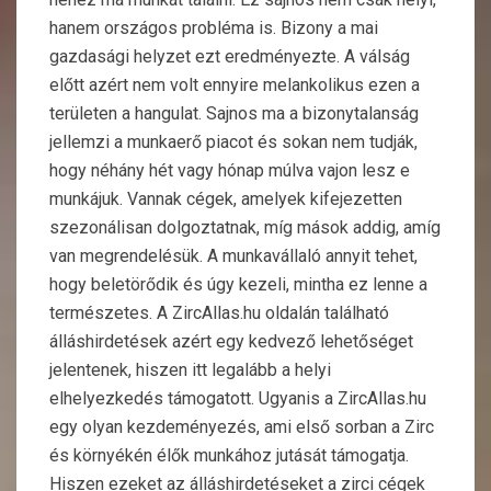
hanem országos probléma is. Bizony a mai
gazdasági helyzet ezt eredményezte. A válság
előtt azért nem volt ennyire melankolikus ezen a
területen a hangulat. Sajnos ma a bizonytalanság
jellemzi a munkaerő piacot és sokan nem tudják,
hogy néhány hét vagy hónap múlva vajon lesz e
munkájuk. Vannak cégek, amelyek kifejezetten
szezonálisan dolgoztatnak, míg mások addig, amíg
van megrendelésük.
A munkavállaló annyit tehet,
hogy beletörődik és úgy kezeli, mintha ez lenne a
természetes. A ZircAllas.hu oldalán található
álláshirdetések azért egy kedvező lehetőséget
jelentenek, hiszen itt legalább a helyi
elhelyezkedés támogatott. Ugyanis a ZircAllas.hu
egy olyan kezdeményezés, ami első sorban a Zirc
és környékén élők munkához jutását támogatja.
Hiszen ezeket az álláshirdetéseket a zirci cégek