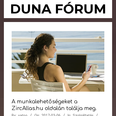
Skip
DUNA FÓRUM
to
content
Primary
Navigation
Menu
A munkalehetőségeket a
ZircAllas.hu oldalán találja meg.
By:
yatoo
On:
2017-03-06
In:
Szolgáltatás