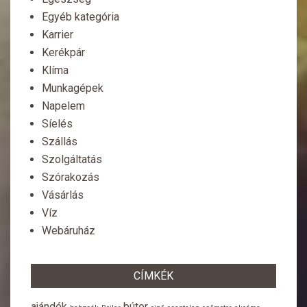
Egyéb kategória
Karrier
Kerékpár
Klíma
Munkagépek
Napelem
Síelés
Szállás
Szolgáltatás
Szórakozás
Vásárlás
Víz
Webáruház
CÍMKÉK
ajándék
bútor