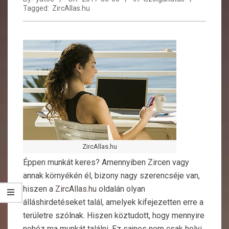
Tagged:
ZircAllas.hu
ZircAllas.hu
Éppen munkát keres? Amennyiben Zircen vagy
annak környékén él, bizony nagy szerencséje van,
hiszen a
ZircAllas.hu
oldalán olyan
álláshirdetéseket talál, amelyek kifejezetten erre a
területre szólnak. Hiszen köztudott, hogy mennyire
nehéz ma munkát találni. Ez sajnos nem csak helyi,