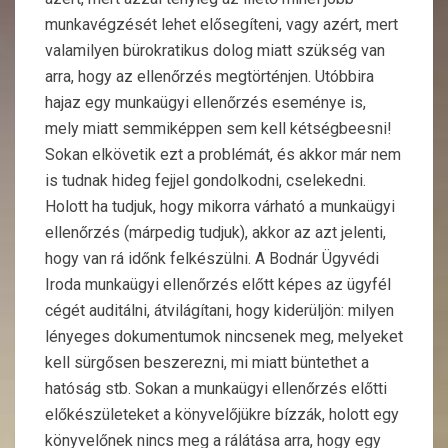
munkavégzését lehet elősegíteni, vagy azért, mert
valamilyen bürokratikus dolog miatt szükség van
arra, hogy az ellenőrzés megtörténjen. Utóbbira
hajaz egy munkaügyi ellenőrzés eseménye is,
mely miatt semmiképpen sem kell kétségbeesni!
Sokan elkövetik ezt a problémát, és akkor már nem
is tudnak hideg fejjel gondolkodni, cselekedni.
Holott ha tudjuk, hogy mikorra várható a munkaügyi
ellenőrzés (márpedig tudjuk), akkor az azt jelenti,
hogy van rá időnk felkészülni. A Bodnár Ügyvédi
Iroda munkaügyi ellenőrzés előtt képes az ügyfél
cégét auditálni, átvilágítani, hogy kiderüljön: milyen
lényeges dokumentumok nincsenek meg, melyeket
kell sürgősen beszerezni, mi miatt büntethet a
hatóság stb.
Sokan a munkaügyi ellenőrzés előtti
előkészületeket a könyvelőjükre bízzák, holott egy
könyvelőnek nincs meg a rálátása arra, hogy egy