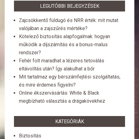
LEGUTÓBBI BEJEGYZÉSEK
Zajcsökkentő füldugó és NRR érték: mit mutat
valójában a zajszűrés mértéke?
Kötelező biztosítás alapfogalmak: hogyan
működik a díjszámítás és a bonus-malus
rendszer?
Fehér folt maradhat a lézeres tetoválás
eltávolítás után? Így alakulhat a bőr
Mit tartalmaz egy bérszámfejtési szolgáltatás,
és mire érdemes figyelni?
Online ékszervásárlás: White & Black
megbízható választás a drágakövekhez
KATEGÓRIÁK
Biztosítás