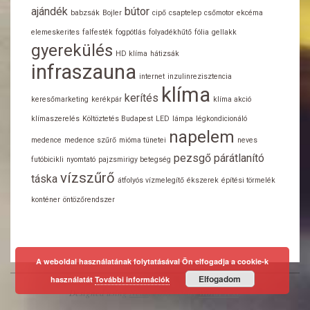
ajándék
bútor
babzsák
Bojler
cipő
csaptelep
csőmotor
ekcéma
elemeskerites
falfesték
fogpótlás
folyadékhűtő
fólia
gellakk
gyerekülés
HD klíma
hátizsák
infraszauna
internet
inzulinrezisztencia
klíma
kerítés
keresőmarketing
kerékpár
klíma akció
klímaszerelés
Költöztetés Budapest
LED
lámpa
légkondicionáló
napelem
medence
medence szűrő
mióma tünetei
neves
pezsgő
párátlanító
futóbicikli
nyomtató
pajzsmirigy betegség
vízszűrő
táska
átfolyós vízmelegítő
ékszerek
építési törmelék
konténer
öntözőrendszer
A weboldal használatának folytatásával Ön elfogadja a cookie-k
Elfogadom
használatát
További információk
Designed using
Neux
. Powered by
WordPress
.