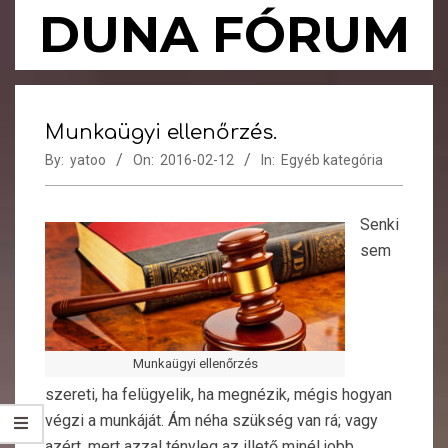
Skip
DUNA FÓRUM
to
content
Primary
Navigation
Munkaügyi ellenőrzés.
Menu
By:
yatoo
On:
2016-02-12
In:
Egyéb kategória
Senki
sem
Munkaügyi ellenőrzés
szereti, ha felügyelik, ha megnézik, mégis hogyan
végzi a munkáját. Ám néha szükség van rá; vagy
azért, mert azzal tényleg az illető minél jobb