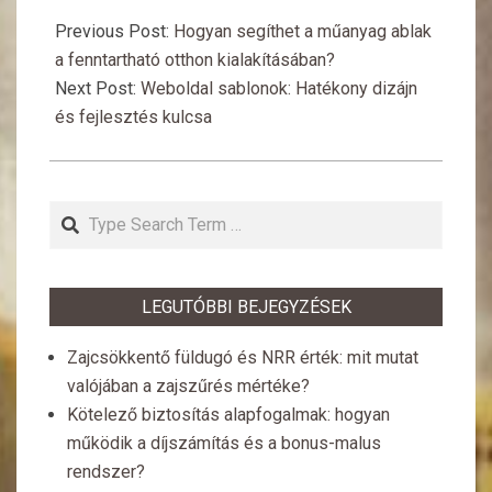
2025-
10-
Previous Post:
Hogyan segíthet a műanyag ablak
30
a fenntartható otthon kialakításában?
Next Post:
Weboldal sablonok: Hatékony dizájn
és fejlesztés kulcsa
Search
LEGUTÓBBI BEJEGYZÉSEK
Zajcsökkentő füldugó és NRR érték: mit mutat
valójában a zajszűrés mértéke?
Kötelező biztosítás alapfogalmak: hogyan
működik a díjszámítás és a bonus-malus
rendszer?