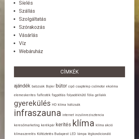
Síelés
Szállás
Szolgáltatás
Szórakozás
Vásárlás
Víz
Webáruház
CÍMKÉK
ajándék
bútor
babzsák
Bojler
cipő
csaptelep
csőmotor
ekcéma
elemeskerites
falfesték
fogpótlás
folyadékhűtő
fólia
gellakk
gyerekülés
HD klíma
hátizsák
infraszauna
internet
inzulinrezisztencia
klíma
kerítés
keresőmarketing
kerékpár
klíma akció
klímaszerelés
Költöztetés Budapest
LED
lámpa
légkondicionáló