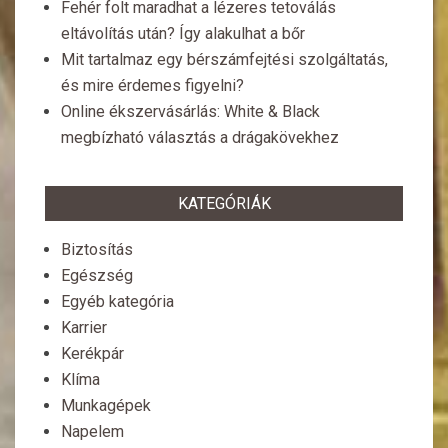
Fehér folt maradhat a lézeres tetoválás
eltávolítás után? Így alakulhat a bőr
Mit tartalmaz egy bérszámfejtési szolgáltatás,
és mire érdemes figyelni?
Online ékszervásárlás: White & Black
megbízható választás a drágakövekhez
KATEGÓRIÁK
Biztosítás
Egészség
Egyéb kategória
Karrier
Kerékpár
Klíma
Munkagépek
Napelem