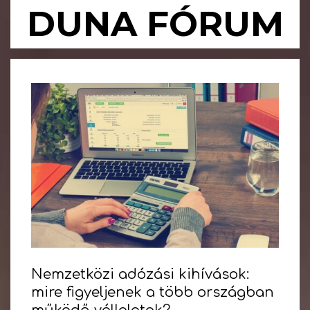
Skip
DUNA FÓRUM
to
content
Primary
Navigation
Menu
Nemzetközi adózási kihívások:
mire figyeljenek a több országban