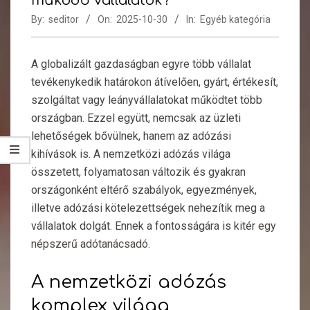
működő vállalatok?
By:
seditor
On:
2025-10-30
In:
Egyéb kategória
A globalizált gazdaságban egyre több vállalat
tevékenykedik határokon átívelően, gyárt, értékesít,
szolgáltat vagy leányvállalatokat működtet több
országban. Ezzel együtt, nemcsak az üzleti
lehetőségek bővülnek, hanem az adózási
kihívások is. A nemzetközi adózás világa
összetett, folyamatosan változik és gyakran
országonként eltérő szabályok, egyezmények,
illetve adózási kötelezettségek nehezítik meg a
vállalatok dolgát. Ennek a fontosságára is kitér
egy
népszerű adótanácsadó
.
A nemzetközi adózás
komplex világa