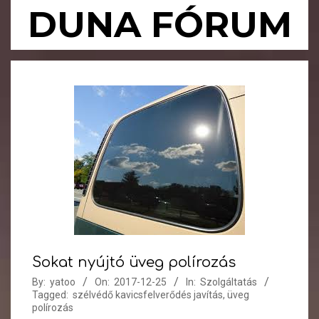
Skip
DUNA FÓRUM
to
content
Primary
Navigation
Menu
Sokat nyújtó üveg polírozás
By:
yatoo
On:
2017-12-25
In:
Szolgáltatás
Tagged:
szélvédő kavicsfelverődés javítás
,
üveg
polírozás