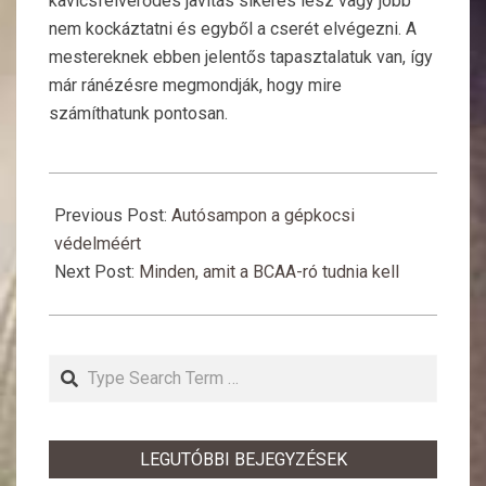
kavicsfelverődés javítás sikeres lesz vagy jobb
nem kockáztatni és egyből a cserét elvégezni. A
mestereknek ebben jelentős tapasztalatuk van, így
már ránézésre megmondják, hogy mire
számíthatunk pontosan.
2017-
12-
Previous Post:
Autósampon a gépkocsi
25
védelméért
Next Post:
Minden, amit a BCAA-ró tudnia kell
Search
LEGUTÓBBI BEJEGYZÉSEK