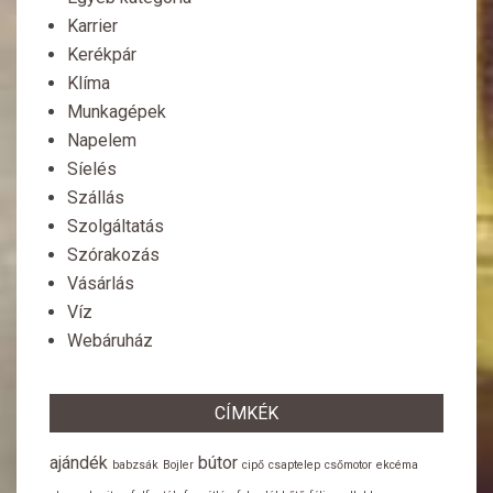
Karrier
Kerékpár
Klíma
Munkagépek
Napelem
Síelés
Szállás
Szolgáltatás
Szórakozás
Vásárlás
Víz
Webáruház
CÍMKÉK
ajándék
bútor
babzsák
Bojler
cipő
csaptelep
csőmotor
ekcéma