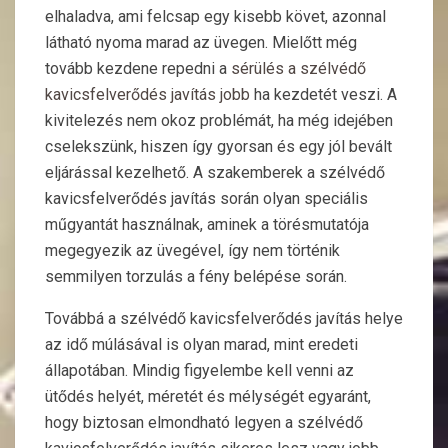
elhaladva, ami felcsap egy kisebb követ, azonnal
látható nyoma marad az üvegen. Mielőtt még
tovább kezdene repedni a
sérülés a szélvédő
kavicsfelverődés javítás jobb
ha kezdetét veszi. A
kivitelezés nem okoz problémát, ha még idejében
cselekszünk, hiszen így gyorsan és egy jól bevált
eljárással kezelhető. A szakemberek a szélvédő
kavicsfelverődés javítás során olyan speciális
műgyantát használnak, aminek a törésmutatója
megegyezik az üvegével, így nem történik
semmilyen torzulás a fény belépése során.
Továbbá a szélvédő kavicsfelverődés javítás helye
az idő múlásával is olyan marad, mint eredeti
állapotában. Mindig figyelembe kell venni az
ütődés helyét, méretét és mélységét egyaránt,
hogy biztosan elmondható legyen a szélvédő