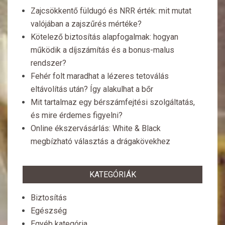
Zajcsökkentő füldugó és NRR érték: mit mutat
valójában a zajszűrés mértéke?
Kötelező biztosítás alapfogalmak: hogyan
működik a díjszámítás és a bonus-malus
rendszer?
Fehér folt maradhat a lézeres tetoválás
eltávolítás után? Így alakulhat a bőr
Mit tartalmaz egy bérszámfejtési szolgáltatás,
és mire érdemes figyelni?
Online ékszervásárlás: White & Black
megbízható választás a drágakövekhez
KATEGÓRIÁK
Biztosítás
Egészség
Egyéb kategória