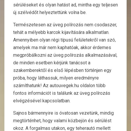
sérüléseket és olyan hatást ad, mintha egy teljesen
új szélvédőt helyeztettünk volna be.
Természetesen az üveg polírozás nem csodaszer,
tehát a mélyebb karcok kijavítására alkalmatlan.
Amennyiben olyan régi típusú felületekről van szó,
amelyek ma már nem kaphatóak, akkor érdemes
megpróbálkozni az üveg polírozás alkalmazásával,
de minden esetben kérjünk tanácsot a
szakemberektől és első lépésben történjen egy
próba, hogy láthassuk, milyen eredményre
számíthatunk! Az autouvegek.hu oldalon több
fontos információt is találunk az üveg polírozás
elvégzésével kapcsolatban.
Sajnos bármennyire is óvatosan vezetünk, mindig
megtörténhet, hogy valami közbejön és sérülést
okoz. A forgalmas utakon, egy teherautó mellett