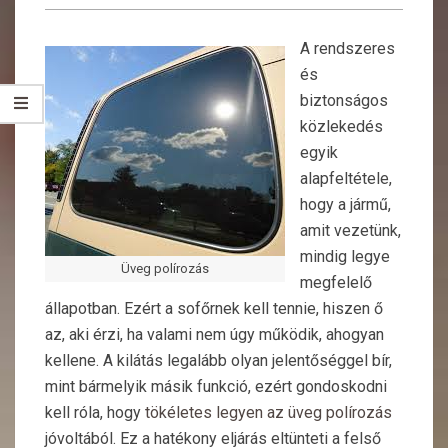
A rendszeres
és
biztonságos
közlekedés
egyik
alapfeltétele,
hogy a jármű,
amit vezetünk,
mindig legye
Üveg polírozás
megfelelő
állapotban. Ezért a sofőrnek kell tennie, hiszen ő
az, aki érzi, ha valami nem úgy működik, ahogyan
kellene. A kilátás legalább olyan jelentőséggel bír,
mint bármelyik másik funkció, ezért gondoskodni
kell róla, hogy
tökéletes legyen az üveg polírozás
jóvoltából. Ez a hatékony eljárás eltünteti a felső