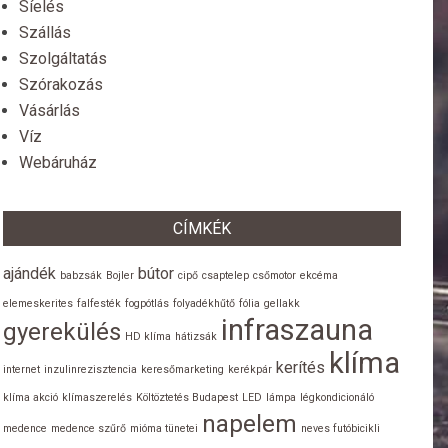
Síelés
Szállás
Szolgáltatás
Szórakozás
Vásárlás
Víz
Webáruház
CÍMKÉK
ajándék
bútor
babzsák
Bojler
cipő
csaptelep
csőmotor
ekcéma
elemeskerites
falfesték
fogpótlás
folyadékhűtő
fólia
gellakk
infraszauna
gyerekülés
HD klíma
hátizsák
klíma
kerítés
internet
inzulinrezisztencia
keresőmarketing
kerékpár
klíma akció
klímaszerelés
Költöztetés Budapest
LED
lámpa
légkondicionáló
napelem
medence
medence szűrő
mióma tünetei
neves futóbicikli