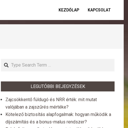
KEZDŐLAP
KAPCSOLAT
Primar
Naviga
Menu
Search
LEGUTÓBBI BEJEGYZÉSEK
Zajcsökkentő füldugó és NRR érték: mit mutat
valójában a zajszűrés mértéke?
Kötelező biztosítás alapfogalmak: hogyan működik a
díjszámítás és a bonus-malus rendszer?