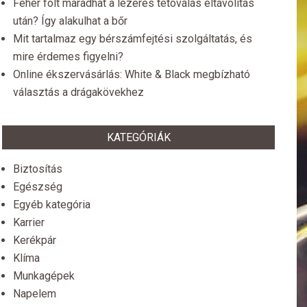
Fehér folt maradhat a lézeres tetoválás eltávolítás
után? Így alakulhat a bőr
Mit tartalmaz egy bérszámfejtési szolgáltatás, és
mire érdemes figyelni?
Online ékszervásárlás: White & Black megbízható
választás a drágakövekhez
KATEGÓRIÁK
Biztosítás
Egészség
Egyéb kategória
Karrier
Kerékpár
Klíma
Munkagépek
Napelem