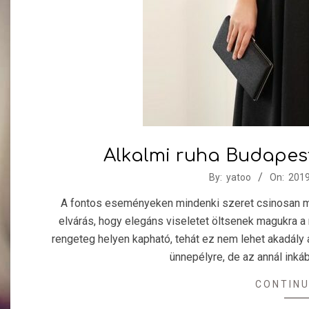
Alkalmi ruha Budapest
2019-
By:
yatoo
On:
2019
11-
A fontos eseményeken mindenki szeret csinosan meg
02
elvárás, hogy elegáns viseletet öltsenek magukra a
rengeteg helyen kapható, tehát ez nem lehet akadály 
ünnepélyre, de az annál inkáb
CONTINU