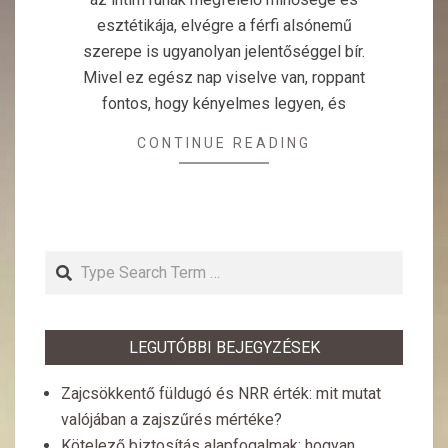
esztétikája, elvégre a férfi alsónemű
szerepe is ugyanolyan jelentőséggel bír.
Mivel ez egész nap viselve van, roppant
fontos, hogy kényelmes legyen, és
CONTINUE READING
Search
LEGUTÓBBI BEJEGYZÉSEK
Zajcsökkentő füldugó és NRR érték: mit mutat
valójában a zajszűrés mértéke?
Kötelező biztosítás alapfogalmak: hogyan