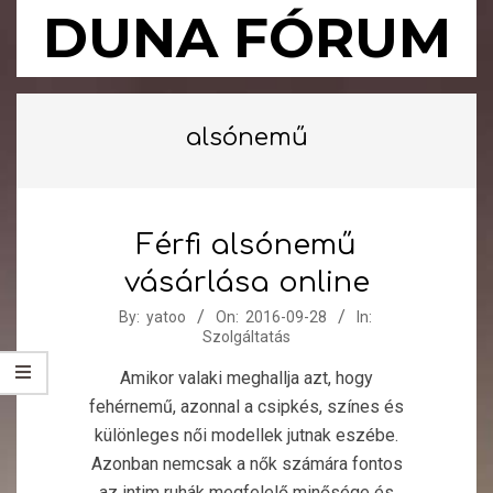
Skip
DUNA FÓRUM
to
content
Primary
Navigation
alsónemű
Menu
Férfi alsónemű
vásárlása online
2016-
By:
yatoo
On:
2016-09-28
In:
Szolgáltatás
09-
28
Amikor valaki meghallja azt, hogy
fehérnemű, azonnal a csipkés, színes és
különleges női modellek jutnak eszébe.
Azonban nemcsak a nők számára fontos
az intim ruhák megfelelő minősége és