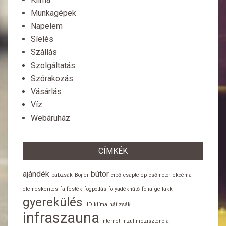
Munkagépek
Napelem
Síelés
Szállás
Szolgáltatás
Szórakozás
Vásárlás
Víz
Webáruház
CÍMKÉK
ajándék
bútor
babzsák
Bojler
cipő
csaptelep
csőmotor
ekcéma
elemeskerites
falfesték
fogpótlás
folyadékhűtő
fólia
gellakk
gyerekülés
HD klíma
hátizsák
infraszauna
internet
inzulinrezisztencia