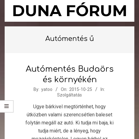
Skip
DUNA FÓRUM
to
content
Primary
Navigation
Autómentés ű
Menu
Autómentés Budaörs
és környékén
2015-
By:
yatoo
On:
2015-10-25
In:
Szolgáltatás
10-
25
Ugye bárkivel megtörténhet, hogy
útközben valami szerencsétlen baleset
folytán megáll az autó. Ki tudja mi baja, ki
tudja miért, de a lényeg, hogy
mozgásképtelen. Legyen bárhol az