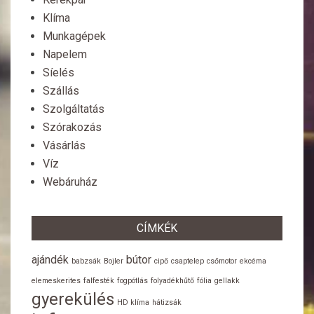
Klíma
Munkagépek
Napelem
Síelés
Szállás
Szolgáltatás
Szórakozás
Vásárlás
Víz
Webáruház
CÍMKÉK
ajándék
bútor
babzsák
Bojler
cipő
csaptelep
csőmotor
ekcéma
elemeskerites
falfesték
fogpótlás
folyadékhűtő
fólia
gellakk
gyerekülés
HD klíma
hátizsák