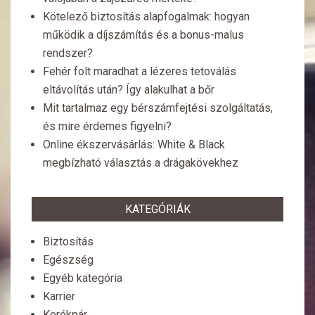
Kötelező biztosítás alapfogalmak: hogyan
működik a díjszámítás és a bonus-malus
rendszer?
Fehér folt maradhat a lézeres tetoválás
eltávolítás után? Így alakulhat a bőr
Mit tartalmaz egy bérszámfejtési szolgáltatás,
és mire érdemes figyelni?
Online ékszervásárlás: White & Black
megbízható választás a drágakövekhez
KATEGÓRIÁK
Biztosítás
Egészség
Egyéb kategória
Karrier
Kerékpár