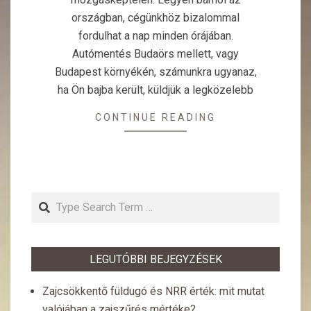
országban, cégünkhöz bizalommal
fordulhat a nap minden órájában.
Autómentés Budaörs mellett, vagy
Budapest környékén, számunkra ugyanaz,
ha Ön bajba került, küldjük a legközelebb
CONTINUE READING
Search
LEGUTÓBBI BEJEGYZÉSEK
Zajcsökkentő füldugó és NRR érték: mit mutat
valójában a zajszűrés mértéke?