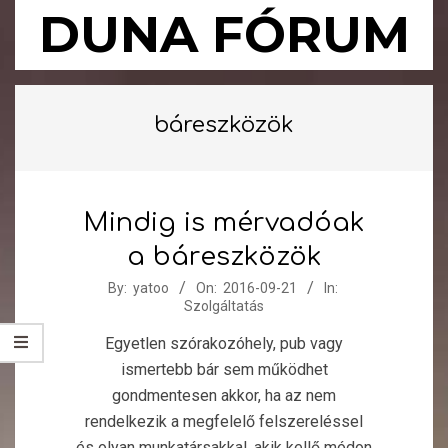
Skip
DUNA FÓRUM
to
content
Primary
Navigation
báreszközök
Menu
Mindig is mérvadóak
a báreszközök
2016-
By:
yatoo
On:
2016-09-21
In:
Szolgáltatás
09-
21
Egyetlen szórakozóhely, pub vagy
ismertebb bár sem működhet
gondmentesen akkor, ha az nem
rendelkezik a megfelelő felszereléssel
és olyan munkatársakkal, akik kellő módon