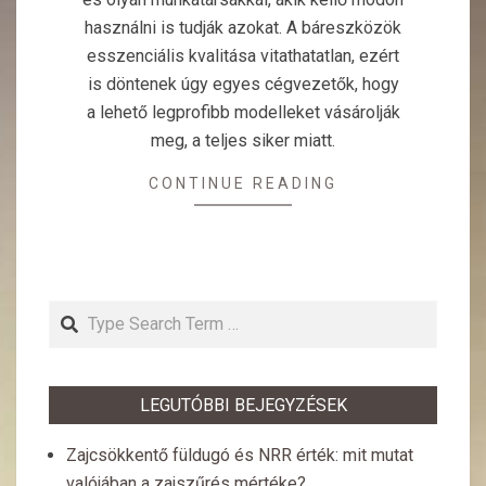
használni is tudják azokat. A báreszközök
esszenciális kvalitása vitathatatlan, ezért
is döntenek úgy egyes cégvezetők, hogy
a lehető legprofibb modelleket vásárolják
meg, a teljes siker miatt.
CONTINUE READING
Search
LEGUTÓBBI BEJEGYZÉSEK
Zajcsökkentő füldugó és NRR érték: mit mutat
valójában a zajszűrés mértéke?