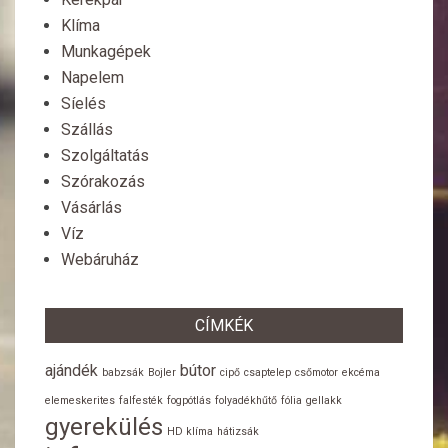
Klíma
Munkagépek
Napelem
Síelés
Szállás
Szolgáltatás
Szórakozás
Vásárlás
Víz
Webáruház
CÍMKÉK
ajándék
bútor
babzsák
Bojler
cipő
csaptelep
csőmotor
ekcéma
elemeskerites
falfesték
fogpótlás
folyadékhűtő
fólia
gellakk
gyerekülés
HD klíma
hátizsák