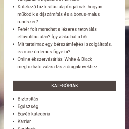
Kötelező biztosítás alapfogalmak: hogyan
működik a díjszámítás és a bonus-malus
rendszer?
Fehér folt maradhat a lézeres tetoválás
eltávolítás után? Így alakulhat a bőr
Mit tartalmaz egy bérszámfejtési szolgáltatás,
és mire érdemes figyelni?
Online ékszervásárlás: White & Black
megbízható választás a drágakövekhez
KATEGÓRIÁK
Biztosítás
Egészség
Egyéb kategória
Karrier
Kerékpár