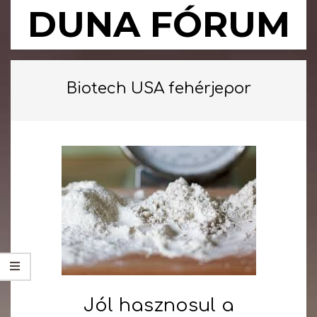
Skip
DUNA FÓRUM
to
content
Primary
Navigation
Biotech USA fehérjepor
Menu
Jól hasznosul a