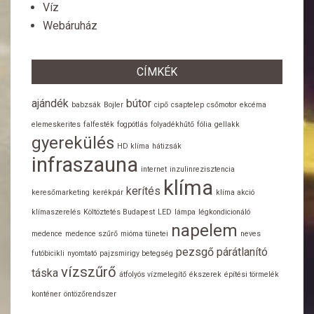
Víz
Webáruház
CÍMKÉK
ajándék
bútor
babzsák
Bojler
cipő
csaptelep
csőmotor
ekcéma
elemeskerites
falfesték
fogpótlás
folyadékhűtő
fólia
gellakk
gyerekülés
HD klíma
hátizsák
infraszauna
internet
inzulinrezisztencia
klíma
kerítés
keresőmarketing
kerékpár
klíma akció
klímaszerelés
Költöztetés Budapest
LED
lámpa
légkondicionáló
napelem
medence
medence szűrő
mióma tünetei
neves
pezsgő
párátlanító
futóbicikli
nyomtató
pajzsmirigy betegség
vízszűrő
táska
átfolyós vízmelegítő
ékszerek
építési törmelék
konténer
öntözőrendszer