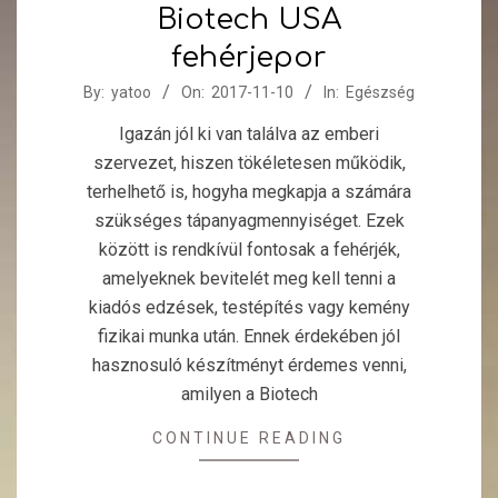
Biotech USA
fehérjepor
2017-
By:
yatoo
On:
2017-11-10
In:
Egészség
11-
Igazán jól ki van találva az emberi
10
szervezet, hiszen tökéletesen működik,
terhelhető is, hogyha megkapja a számára
szükséges tápanyagmennyiséget. Ezek
között is rendkívül fontosak a fehérjék,
amelyeknek bevitelét meg kell tenni a
kiadós edzések, testépítés vagy kemény
fizikai munka után. Ennek érdekében jól
hasznosuló készítményt érdemes venni,
amilyen a Biotech
CONTINUE READING