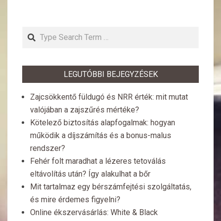
Search
LEGUTÓBBI BEJEGYZÉSEK
Zajcsökkentő füldugó és NRR érték: mit mutat
valójában a zajszűrés mértéke?
Kötelező biztosítás alapfogalmak: hogyan
működik a díjszámítás és a bonus-malus
rendszer?
Fehér folt maradhat a lézeres tetoválás
eltávolítás után? Így alakulhat a bőr
Mit tartalmaz egy bérszámfejtési szolgáltatás,
és mire érdemes figyelni?
Online ékszervásárlás: White & Black