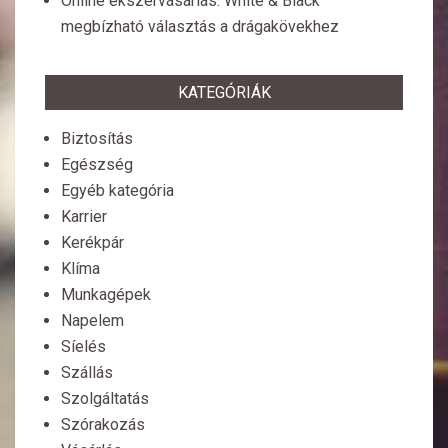
Online ékszervásárlás: White & Black
megbízható választás a drágakövekhez
KATEGÓRIÁK
Biztosítás
Egészség
Egyéb kategória
Karrier
Kerékpár
Klíma
Munkagépek
Napelem
Síelés
Szállás
Szolgáltatás
Szórakozás