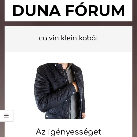
Skip
DUNA FÓRUM
to
content
Primary
Navigation
calvin klein kabát
Menu
Az igényességet