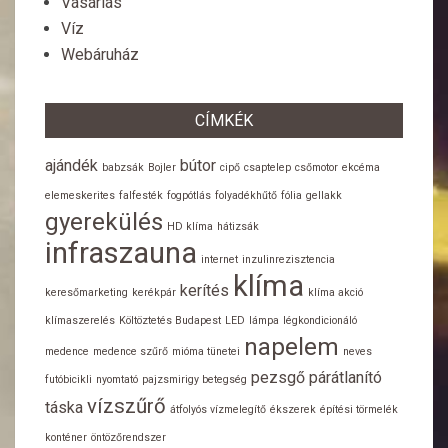
Vásárlás
Víz
Webáruház
CÍMKÉK
ajándék
bútor
babzsák
Bojler
cipő
csaptelep
csőmotor
ekcéma
elemeskerites
falfesték
fogpótlás
folyadékhűtő
fólia
gellakk
gyerekülés
HD klíma
hátizsák
infraszauna
internet
inzulinrezisztencia
klíma
kerítés
keresőmarketing
kerékpár
klíma akció
klímaszerelés
Költöztetés Budapest
LED
lámpa
légkondicionáló
napelem
medence
medence szűrő
mióma tünetei
neves
pezsgő
párátlanító
futóbicikli
nyomtató
pajzsmirigy betegség
vízszűrő
táska
átfolyós vízmelegítő
ékszerek
építési törmelék
konténer
öntözőrendszer