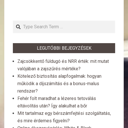
Search
LEGUTÓBBI BEJEGYZÉSEK
Zajcsökkentő füldugó és NRR érték: mit mutat
valójában a zajszűrés mértéke?
Kötelező biztosítás alapfogalmak: hogyan
működik a díjszámítás és a bonus-malus
rendszer?
Fehér folt maradhat a lézeres tetoválás
eltávolítás után? Így alakulhat a bőr
Mit tartalmaz egy bérszámfejtési szolgáltatás,
és mire érdemes figyelni?