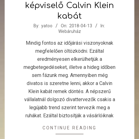
képviselő Calvin Klein
kabát
2018-
By:
yatoo
On:
2018-04-13
In:
Webáruház
04-
13
Mindig fontos az időjárási viszonyoknak
megfelelően öltözködni. Ezáltal
eredményesen elkerülhetjük a
megbetegedéseket, illetve a hideg időben
sem fázunk meg. Amennyiben még
divatos is szeretne lenni, akkor a Calvin
Klein kabát remek döntés. A népszerű
vállalatnál dolgozó divattervezők csakis a
legújabb trend szerint tervezik meg a
ruhákat. Ezáltal biztosítják a vásárlóiknak
CONTINUE READING