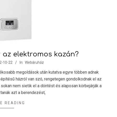
r az elektromos kazán?
2-10-22
In:
Webáruház
rékosabb megoldások után kutatva egyre többen adnak
építésű házról van szó, rengetegen gondolkodnak el az
sokan nem sietik el a döntést és alaposan körbejárják a
ztanák azt a berendezést,
E READING