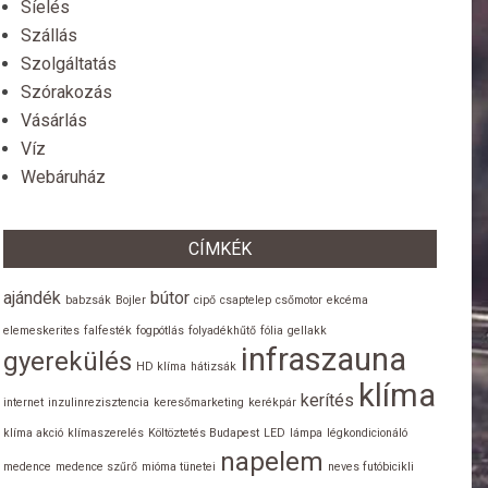
Síelés
Szállás
Szolgáltatás
Szórakozás
Vásárlás
Víz
Webáruház
CÍMKÉK
ajándék
bútor
babzsák
Bojler
cipő
csaptelep
csőmotor
ekcéma
elemeskerites
falfesték
fogpótlás
folyadékhűtő
fólia
gellakk
infraszauna
gyerekülés
HD klíma
hátizsák
klíma
kerítés
internet
inzulinrezisztencia
keresőmarketing
kerékpár
klíma akció
klímaszerelés
Költöztetés Budapest
LED
lámpa
légkondicionáló
napelem
medence
medence szűrő
mióma tünetei
neves futóbicikli