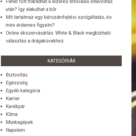
Fehér folt maradhat a lézeres tetoválás eltávolítás
után? Így alakulhat a bőr
Mit tartalmaz egy bérszámfejtési szolgáltatás, és
mire érdemes figyelni?
Online ékszervásárlás: White & Black megbízható
választás a drágakövekhez
KATEGÓRIÁK
Biztosítás
Egészség
Egyéb kategória
Karrier
Kerékpár
Klíma
Munkagépek
Napelem