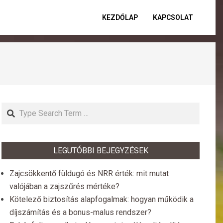
KEZDŐLAP
KAPCSOLAT
Primar
Naviga
Menu
Search
LEGUTÓBBI BEJEGYZÉSEK
Zajcsökkentő füldugó és NRR érték: mit mutat
valójában a zajszűrés mértéke?
Kötelező biztosítás alapfogalmak: hogyan működik a
díjszámítás és a bonus-malus rendszer?