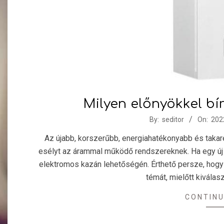
Milyen előnyökkel bí
2022-
By:
seditor
On:
202
10-
Az újabb, korszerűbb, energiahatékonyabb és taka
22
esélyt az árammal működő rendszereknek. Ha egy új 
elektromos kazán lehetőségén. Érthető persze, hogy 
témát, mielőtt kiválas
CONTINU