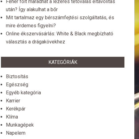
Fehér folt maradhat a lézeres tetoválás eltávolítás
után? Így alakulhat a bőr
Mit tartalmaz egy bérszámfejtési szolgáltatás, és
mire érdemes figyelni?
Online ékszervásárlás: White & Black megbízható
választás a drágakövekhez
KATEGÓRIÁK
Biztosítás
Egészség
Egyéb kategória
Karrier
Kerékpár
Klíma
Munkagépek
Napelem