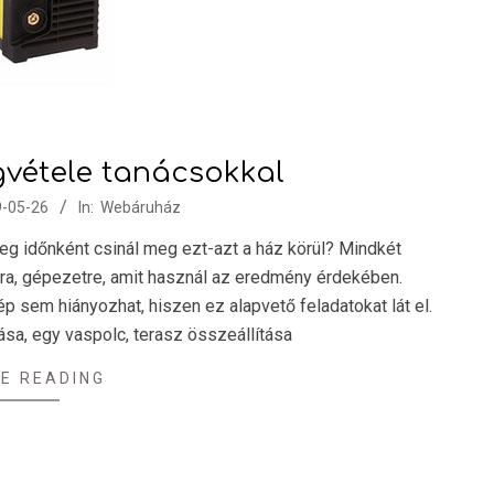
vétele tanácsokkal
-05-26
In:
Webáruház
eg időnként csinál meg ezt-azt a ház körül? Mindkét
a, gépezetre, amit használ az eredmény érdekében.
em hiányozhat, hiszen ez alapvető feladatokat lát el.
ása, egy vaspolc, terasz összeállítása
E READING