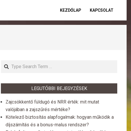
KEZDŐLAP
KAPCSOLAT
Primar
Naviga
Menu
Search
LEGUTÓBBI BEJEGYZÉSEK
Zajcsökkentő füldugó és NRR érték: mit mutat
valójában a zajszűrés mértéke?
Kötelező biztosítás alapfogalmak: hogyan működik a
díjszámítás és a bonus-malus rendszer?