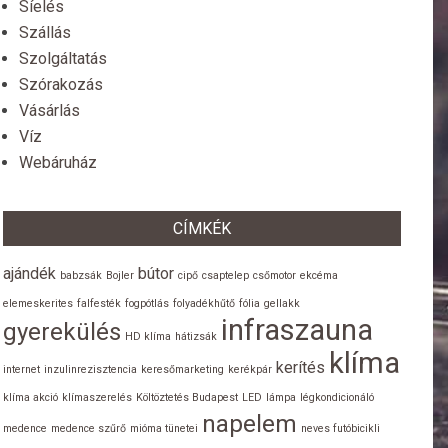
Síelés
Szállás
Szolgáltatás
Szórakozás
Vásárlás
Víz
Webáruház
CÍMKÉK
ajándék
bútor
babzsák
Bojler
cipő
csaptelep
csőmotor
ekcéma
elemeskerites
falfesték
fogpótlás
folyadékhűtő
fólia
gellakk
infraszauna
gyerekülés
HD klíma
hátizsák
klíma
kerítés
internet
inzulinrezisztencia
keresőmarketing
kerékpár
klíma akció
klímaszerelés
Költöztetés Budapest
LED
lámpa
légkondicionáló
napelem
medence
medence szűrő
mióma tünetei
neves futóbicikli