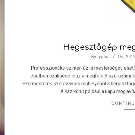
Hegesztőgép meg
2019-
By:
yatoo
On:
2019
05-
Professzionális szinten űzi a mesterséget, esetl
26
esetben szüksége lesz a megfelelő szerszámokr
Ezermesterek szerszámos műhelyéből a hegesztőgép s
A ház körül például a kapu megjavít
CONTINU