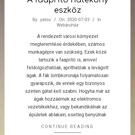
eszköz
2020-
By:
yatoo
On:
2020-07-03
In:
Webáruház
07-
03
A rendezett városi környezet
megteremtése érdekében, számos
munkagépre van szükség. Ezek közé
tartozik a faaprító is, amivel
feldolgozhatóak, apríthatóak a levágott
ágak. A fák lombkoronája folyamatosan
gyarapszik, de ennek egy bizonyos
szinten gátat kell szabni. Hogyha már az
ágak hozzáérnek az elektromos
vezetékekhez, vagy bekandikálnak az
épületek ablakain, esetleg benyúlnak
CONTINUE READING