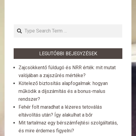
Search
LEGUTÓBBI BEJEGYZÉSEK
Zajcsökkentő füldugó és NRR érték: mit mutat
valójában a zajszűrés mértéke?
Kötelező biztosítás alapfogalmak: hogyan
működik a díjszámítás és a bonus-malus
rendszer?
Fehér folt maradhat a lézeres tetoválás
eltávolítás után? Így alakulhat a bőr
Mit tartalmaz egy bérszámfejtési szolgáltatás,
és mire érdemes figyelni?