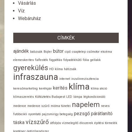
Vásárlás
Víz
Webáruház
CÍMKÉK
ajándék
bútor
babzsák
Bojler
cipő
csaptelep
csőmotor
ekcéma
elemeskerites
falfesték
fogpótlás
folyadékhűtő
fólia
gellakk
gyerekülés
HD klíma
hátizsák
infraszauna
internet
inzulinrezisztencia
klíma
kerítés
keresőmarketing
kerékpár
klíma akció
klímaszerelés
Költöztetés Budapest
LED
lámpa
légkondicionáló
napelem
medence
medence szűrő
mióma tünetei
neves
pezsgő
párátlanító
futóbicikli
nyomtató
pajzsmirigy betegség
vízszűrő
táska
átfolyós vízmelegítő
ékszerek
építési törmelék
konténer
öntözőrendszer