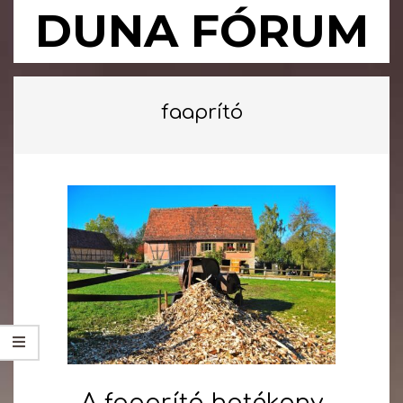
Skip
DUNA FÓRUM
to
content
Primary
Navigation
faaprító
Menu
A faaprító hatékony