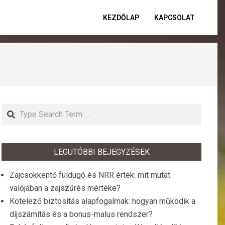
KEZDŐLAP
KAPCSOLAT
Primar
Naviga
Menu
Search
LEGUTÓBBI BEJEGYZÉSEK
Zajcsökkentő füldugó és NRR érték: mit mutat
valójában a zajszűrés mértéke?
Kötelező biztosítás alapfogalmak: hogyan működik a
díjszámítás és a bonus-malus rendszer?