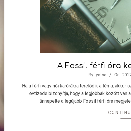
A Fossil férfi óra 
2017-
By:
yatoo
On:
2017
07-
Ha a férfi vagy női karórákra terelődik a téma, akkor
25
évtizede bizonyítja, hogy a legjobbak között van 
ünnepelte a legújabb Fossil férfi óra megjele
CONTINU