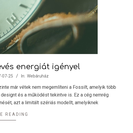
kevés energiát igényel
-07-25
In:
Webáruház
 szinte már vétek nem megemlíteni a Fossilt, amelyik több
a designt és a működést tekintve is. Ez a cég nemrég
nését, azt a limitált szériás modellt, amelyiknek
E READING