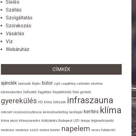
Síelés
Szállás
Szolgáltatás
Szórakozás
Vásárlás
Víz
Webáruház
CÍMKÉK
ajándék
bútor
babzsák
Bojler
cipő
csaptelep
csőmotor
ekcéma
elemeskerites
falfesték
fogpótlás
folyadékhűtő
fólia
gellakk
infraszauna
gyerekülés
HD klíma
hátizsák
klíma
kerítés
internet
inzulinrezisztencia
keresőmarketing
kerékpár
klíma akció
klímaszerelés
Költöztetés Budapest
LED
lámpa
légkondicionáló
napelem
medence
medence szűrő
mióma tünetei
neves futóbicikli