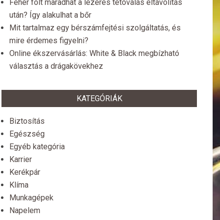
Fehér folt maradhat a lézeres tetoválás eltávolítás
után? Így alakulhat a bőr
Mit tartalmaz egy bérszámfejtési szolgáltatás, és
mire érdemes figyelni?
Online ékszervásárlás: White & Black megbízható
választás a drágakövekhez
KATEGÓRIÁK
Biztosítás
Egészség
Egyéb kategória
Karrier
Kerékpár
Klíma
Munkagépek
Napelem