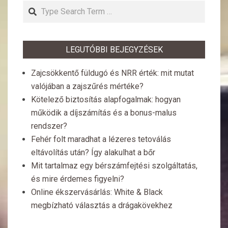
Search
LEGUTÓBBI BEJEGYZÉSEK
Zajcsökkentő füldugó és NRR érték: mit mutat
valójában a zajszűrés mértéke?
Kötelező biztosítás alapfogalmak: hogyan
működik a díjszámítás és a bonus-malus
rendszer?
Fehér folt maradhat a lézeres tetoválás
eltávolítás után? Így alakulhat a bőr
Mit tartalmaz egy bérszámfejtési szolgáltatás,
és mire érdemes figyelni?
Online ékszervásárlás: White & Black
megbízható választás a drágakövekhez