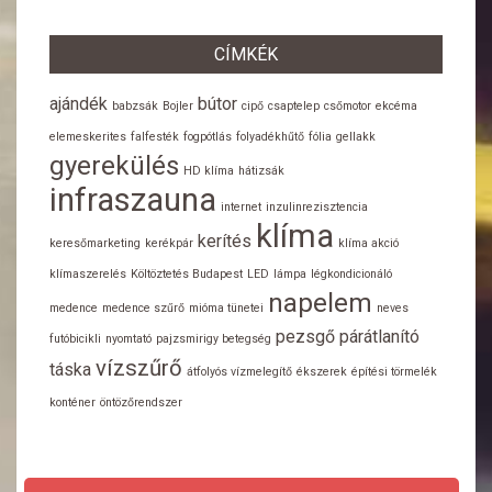
CÍMKÉK
ajándék
bútor
babzsák
Bojler
cipő
csaptelep
csőmotor
ekcéma
elemeskerites
falfesték
fogpótlás
folyadékhűtő
fólia
gellakk
gyerekülés
HD klíma
hátizsák
infraszauna
internet
inzulinrezisztencia
klíma
kerítés
keresőmarketing
kerékpár
klíma akció
klímaszerelés
Költöztetés Budapest
LED
lámpa
légkondicionáló
napelem
medence
medence szűrő
mióma tünetei
neves
pezsgő
párátlanító
futóbicikli
nyomtató
pajzsmirigy betegség
vízszűrő
táska
átfolyós vízmelegítő
ékszerek
építési törmelék
konténer
öntözőrendszer