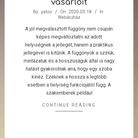
vásárlóit
2020-
By:
yatoo
On:
2020-03-18
In:
Webáruház
03-
18
A jól megválasztott függöny nem csupán
képes megváltoztatni az adott
helyiségnek a jellegét, hanem a praktikus
jellegével is kitűnik. A függönyök a színük,
mintázatuk és a hosszúságuk által is nagy
hatást gyakorolnak arra, hogy egy szoba
kinéz. Ezeknek a hossza a legtöbb
esetben a helyiség funkciójától függ. A
szakemberek például
CONTINUE READING