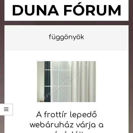
Skip
DUNA FÓRUM
to
content
Primary
Navigation
függönyök
Menu
A frottír lepedő
webáruház várja a