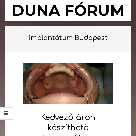
Skip
DUNA FÓRUM
to
content
Primary
Navigation
implantátum Budapest
Menu
Kedvező áron
készíthető