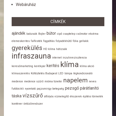
Webáruház
CÍMKÉK
ajándék
bútor
babzsák
Bojler
cipő
csaptelep
csőmotor
ekcéma
elemeskerites
falfesték
fogpótlás
folyadékhűtő
fólia
gellakk
gyerekülés
HD klíma
hátizsák
infraszauna
internet
inzulinrezisztencia
klíma
kerítés
keresőmarketing
kerékpár
klíma akció
klímaszerelés
Költöztetés Budapest
LED
lámpa
légkondicionáló
napelem
medence
medence szűrő
mióma tünetei
neves
pezsgő
párátlanító
futóbicikli
nyomtató
pajzsmirigy betegség
vízszűrő
táska
átfolyós vízmelegítő
ékszerek
építési törmelék
konténer
öntözőrendszer