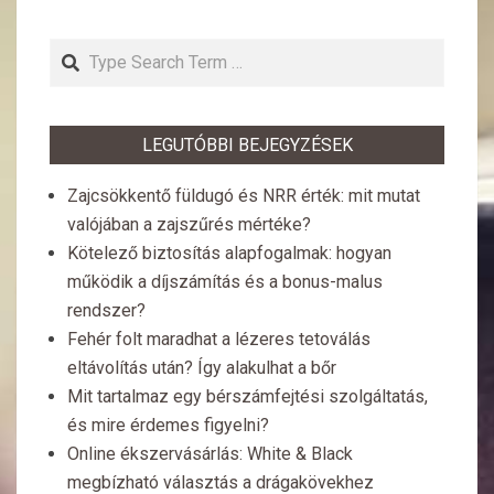
Search
LEGUTÓBBI BEJEGYZÉSEK
Zajcsökkentő füldugó és NRR érték: mit mutat
valójában a zajszűrés mértéke?
Kötelező biztosítás alapfogalmak: hogyan
működik a díjszámítás és a bonus-malus
rendszer?
Fehér folt maradhat a lézeres tetoválás
eltávolítás után? Így alakulhat a bőr
Mit tartalmaz egy bérszámfejtési szolgáltatás,
és mire érdemes figyelni?
Online ékszervásárlás: White & Black
megbízható választás a drágakövekhez