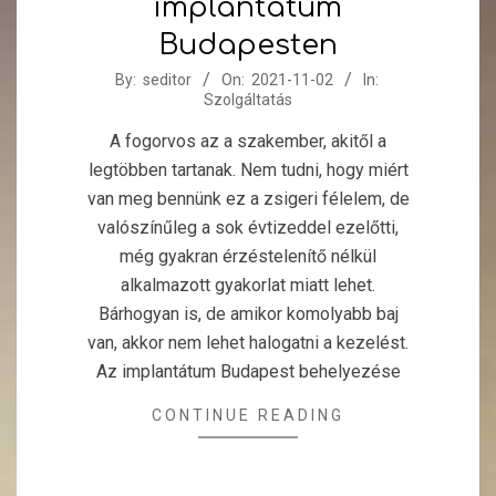
implantátum
Budapesten
2021-
By:
seditor
On:
2021-11-02
In:
Szolgáltatás
11-
02
A fogorvos az a szakember, akitől a
legtöbben tartanak. Nem tudni, hogy miért
van meg bennünk ez a zsigeri félelem, de
valószínűleg a sok évtizeddel ezelőtti,
még gyakran érzéstelenítő nélkül
alkalmazott gyakorlat miatt lehet.
Bárhogyan is, de amikor komolyabb baj
van, akkor nem lehet halogatni a kezelést.
Az implantátum Budapest behelyezése
CONTINUE READING