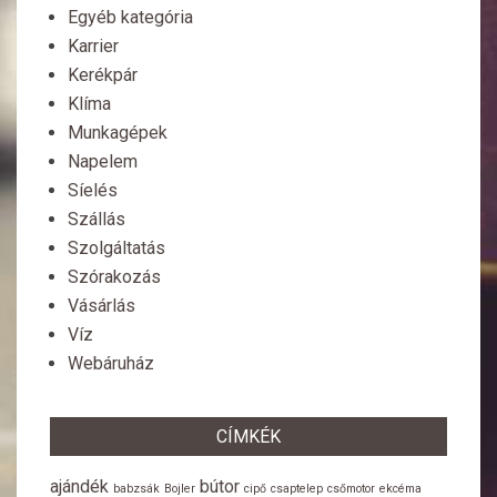
Egyéb kategória
Karrier
Kerékpár
Klíma
Munkagépek
Napelem
Síelés
Szállás
Szolgáltatás
Szórakozás
Vásárlás
Víz
Webáruház
CÍMKÉK
ajándék
bútor
babzsák
Bojler
cipő
csaptelep
csőmotor
ekcéma