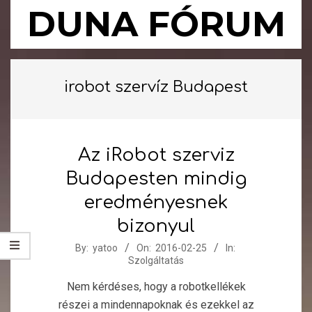
Skip
DUNA FÓRUM
to
content
Primary
Navigation
irobot szervíz Budapest
Menu
Az iRobot szerviz
Budapesten mindig
eredményesnek
bizonyul
2016-
By:
yatoo
On:
2016-02-25
In:
Szolgáltatás
02-
25
Nem kérdéses, hogy a robotkellékek
részei a mindennapoknak és ezekkel az