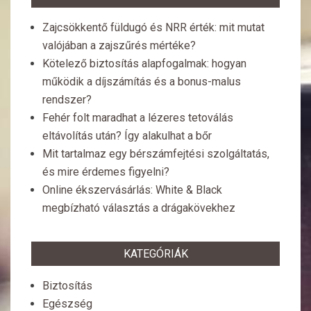
Zajcsökkentő füldugó és NRR érték: mit mutat
valójában a zajszűrés mértéke?
Kötelező biztosítás alapfogalmak: hogyan
működik a díjszámítás és a bonus-malus
rendszer?
Fehér folt maradhat a lézeres tetoválás
eltávolítás után? Így alakulhat a bőr
Mit tartalmaz egy bérszámfejtési szolgáltatás,
és mire érdemes figyelni?
Online ékszervásárlás: White & Black
megbízható választás a drágakövekhez
KATEGÓRIÁK
Biztosítás
Egészség