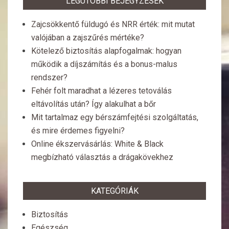
LEGUTÓBBI BEJEGYZÉSEK
Zajcsökkentő füldugó és NRR érték: mit mutat
valójában a zajszűrés mértéke?
Kötelező biztosítás alapfogalmak: hogyan
működik a díjszámítás és a bonus-malus
rendszer?
Fehér folt maradhat a lézeres tetoválás
eltávolítás után? Így alakulhat a bőr
Mit tartalmaz egy bérszámfejtési szolgáltatás,
és mire érdemes figyelni?
Online ékszervásárlás: White & Black
megbízható választás a drágakövekhez
KATEGÓRIÁK
Biztosítás
Egészség