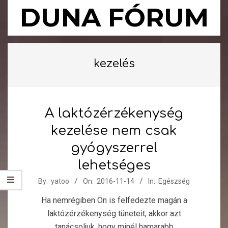
Skip
DUNA FÓRUM
to
content
Primary
Navigation
kezelés
Menu
A laktózérzékenység
kezelése nem csak
gyógyszerrel
lehetséges
2016-
By:
yatoo
On:
2016-11-14
In:
Egészség
11-
Ha nemrégiben Ön is felfedezte magán a
14
laktózérzékenység tüneteit, akkor azt
tanácsoljuk, hogy minél hamarabb