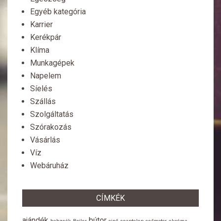
Egyéb kategória
Karrier
Kerékpár
Klíma
Munkagépek
Napelem
Síelés
Szállás
Szolgáltatás
Szórakozás
Vásárlás
Víz
Webáruház
CÍMKÉK
ajándék
bútor