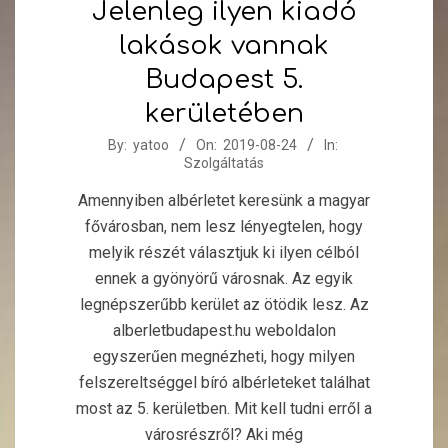
Jelenleg ilyen kiadó
lakások vannak
Budapest 5.
kerületében
2019-
By:
yatoo
On:
2019-08-24
In:
Szolgáltatás
08-
24
Amennyiben albérletet keresünk a magyar
fővárosban, nem lesz lényegtelen, hogy
melyik részét választjuk ki ilyen célból
ennek a gyönyörű városnak. Az egyik
legnépszerűbb kerület az ötödik lesz. Az
alberletbudapest.hu weboldalon
egyszerűen megnézheti, hogy milyen
felszereltséggel bíró albérleteket találhat
most az 5. kerületben. Mit kell tudni erről a
városrészről? Aki még