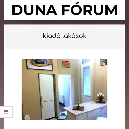
Skip
DUNA FÓRUM
to
content
Primary
Navigation
kiadó lakások
Menu