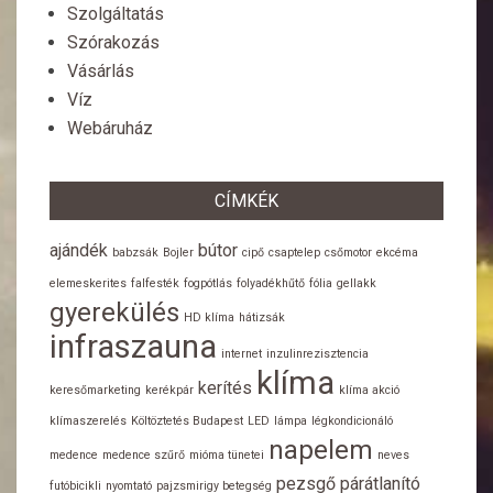
Szolgáltatás
Szórakozás
Vásárlás
Víz
Webáruház
CÍMKÉK
ajándék
bútor
babzsák
Bojler
cipő
csaptelep
csőmotor
ekcéma
elemeskerites
falfesték
fogpótlás
folyadékhűtő
fólia
gellakk
gyerekülés
HD klíma
hátizsák
infraszauna
internet
inzulinrezisztencia
klíma
kerítés
keresőmarketing
kerékpár
klíma akció
klímaszerelés
Költöztetés Budapest
LED
lámpa
légkondicionáló
napelem
medence
medence szűrő
mióma tünetei
neves
pezsgő
párátlanító
futóbicikli
nyomtató
pajzsmirigy betegség