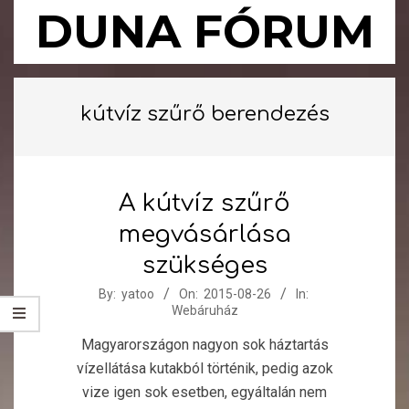
Skip
DUNA FÓRUM
to
content
Primary
Navigation
kútvíz szűrő berendezés
Menu
A kútvíz szűrő
megvásárlása
szükséges
2015-
By:
yatoo
On:
2015-08-26
In:
Webáruház
08-
26
Magyarországon nagyon sok háztartás
vízellátása kutakból történik, pedig azok
vize igen sok esetben, egyáltalán nem