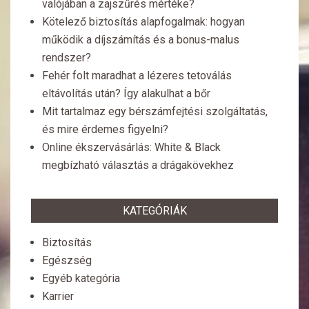
valójában a zajszűrés mértéke?
Kötelező biztosítás alapfogalmak: hogyan
működik a díjszámítás és a bonus-malus
rendszer?
Fehér folt maradhat a lézeres tetoválás
eltávolítás után? Így alakulhat a bőr
Mit tartalmaz egy bérszámfejtési szolgáltatás,
és mire érdemes figyelni?
Online ékszervásárlás: White & Black
megbízható választás a drágakövekhez
KATEGÓRIÁK
Biztosítás
Egészség
Egyéb kategória
Karrier