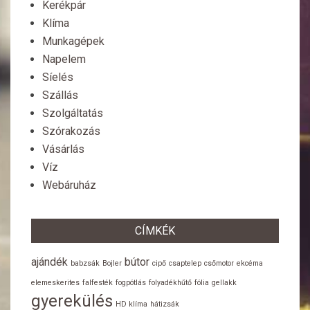
Kerékpár
Klíma
Munkagépek
Napelem
Síelés
Szállás
Szolgáltatás
Szórakozás
Vásárlás
Víz
Webáruház
CÍMKÉK
ajándék
bútor
babzsák
Bojler
cipő
csaptelep
csőmotor
ekcéma
elemeskerites
falfesték
fogpótlás
folyadékhűtő
fólia
gellakk
gyerekülés
HD klíma
hátizsák