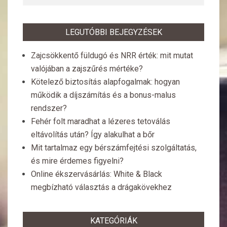
LEGUTÓBBI BEJEGYZÉSEK
Zajcsökkentő füldugó és NRR érték: mit mutat
valójában a zajszűrés mértéke?
Kötelező biztosítás alapfogalmak: hogyan
működik a díjszámítás és a bonus-malus
rendszer?
Fehér folt maradhat a lézeres tetoválás
eltávolítás után? Így alakulhat a bőr
Mit tartalmaz egy bérszámfejtési szolgáltatás,
és mire érdemes figyelni?
Online ékszervásárlás: White & Black
megbízható választás a drágakövekhez
KATEGÓRIÁK