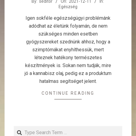
2021-
By:
seditor
On:
2021-12-11
In:
Egészség
12-
11
Igen sokféle egészségügyi problémánk
adódhat az életünk folyamán, de nem
szükséges minden esetben
gyógyszereket szednünk ahhoz, hogy a
szimptómákat enyhíthessük, mert
léteznek hatékony természetes
készítmények is. Sokan nem tudják, mire
jó a kannabisz olaj, pedig ez a produktum
hatalmas segítséget jelent.
CONTINUE READING
Search