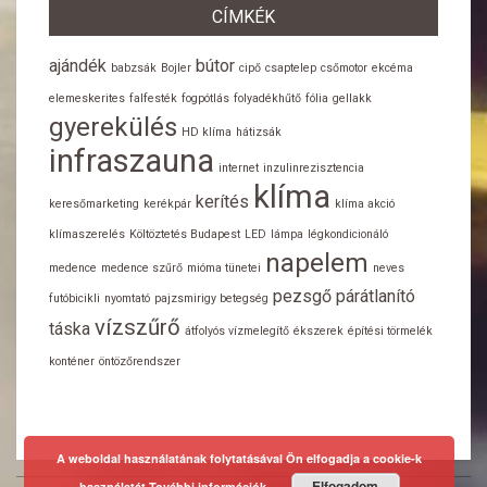
CÍMKÉK
ajándék
bútor
babzsák
Bojler
cipő
csaptelep
csőmotor
ekcéma
elemeskerites
falfesték
fogpótlás
folyadékhűtő
fólia
gellakk
gyerekülés
HD klíma
hátizsák
infraszauna
internet
inzulinrezisztencia
klíma
kerítés
keresőmarketing
kerékpár
klíma akció
klímaszerelés
Költöztetés Budapest
LED
lámpa
légkondicionáló
napelem
medence
medence szűrő
mióma tünetei
neves
pezsgő
párátlanító
futóbicikli
nyomtató
pajzsmirigy betegség
vízszűrő
táska
átfolyós vízmelegítő
ékszerek
építési törmelék
konténer
öntözőrendszer
A weboldal használatának folytatásával Ön elfogadja a cookie-k
Elfogadom
használatát
További információk