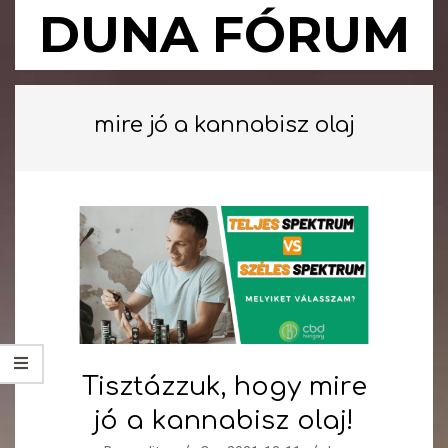
Skip
DUNA FÓRUM
to
content
Primary
Navigation
mire jó a kannabisz olaj
Menu
Tisztázzuk, hogy mire
jó a kannabisz olaj!