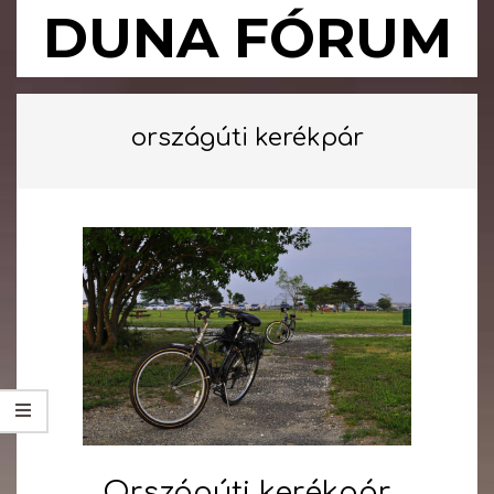
Skip
DUNA FÓRUM
to
content
Primary
Navigation
országúti kerékpár
Menu
Országúti kerékpár