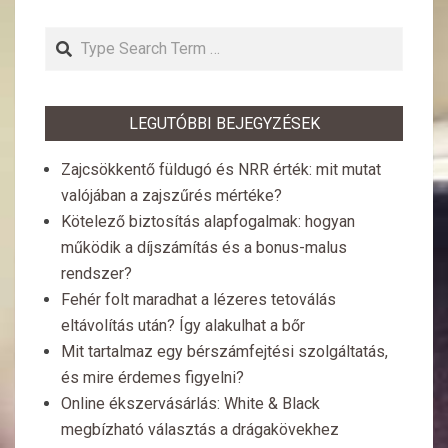
Search
LEGUTÓBBI BEJEGYZÉSEK
Zajcsökkentő füldugó és NRR érték: mit mutat
valójában a zajszűrés mértéke?
Kötelező biztosítás alapfogalmak: hogyan
működik a díjszámítás és a bonus-malus
rendszer?
Fehér folt maradhat a lézeres tetoválás
eltávolítás után? Így alakulhat a bőr
Mit tartalmaz egy bérszámfejtési szolgáltatás,
és mire érdemes figyelni?
Online ékszervásárlás: White & Black
megbízható választás a drágakövekhez