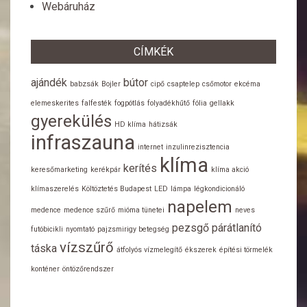
Webáruház
CÍMKÉK
ajándék
bútor
babzsák
Bojler
cipő
csaptelep
csőmotor
ekcéma
elemeskerites
falfesték
fogpótlás
folyadékhűtő
fólia
gellakk
gyerekülés
HD klíma
hátizsák
infraszauna
internet
inzulinrezisztencia
klíma
kerítés
keresőmarketing
kerékpár
klíma akció
klímaszerelés
Költöztetés Budapest
LED
lámpa
légkondicionáló
napelem
medence
medence szűrő
mióma tünetei
neves
pezsgő
párátlanító
futóbicikli
nyomtató
pajzsmirigy betegség
vízszűrő
táska
átfolyós vízmelegítő
ékszerek
építési törmelék
konténer
öntözőrendszer