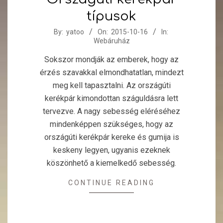
típusok
2015-
By:
yatoo
On:
2015-10-16
In:
Webáruház
10-
16
Sokszor mondják az emberek, hogy az
érzés szavakkal elmondhatatlan, mindezt
meg kell tapasztalni. Az országúti
kerékpár kimondottan száguldásra lett
tervezve. A nagy sebesség eléréséhez
mindenképpen szükséges, hogy az
országúti kerékpár kereke és gumija is
keskeny legyen, ugyanis ezeknek
köszönhető a kiemelkedő sebesség.
CONTINUE READING