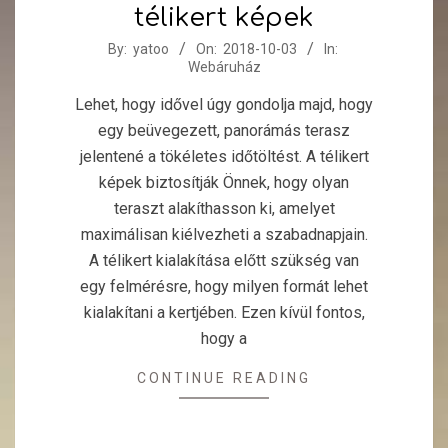
télikert képek
2018-
By:
yatoo
On:
2018-10-03
In:
Webáruház
10-
03
Lehet, hogy idővel úgy gondolja majd, hogy
egy beüvegezett, panorámás terasz
jelentené a tökéletes időtöltést. A télikert
képek biztosítják Önnek, hogy olyan
teraszt alakíthasson ki, amelyet
maximálisan kiélvezheti a szabadnapjain.
A télikert kialakítása előtt szükség van
egy felmérésre, hogy milyen formát lehet
kialakítani a kertjében. Ezen kívül fontos,
hogy a
CONTINUE READING