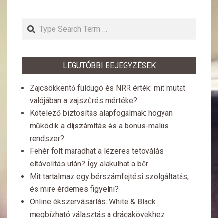
Search
LEGUTÓBBI BEJEGYZÉSEK
Zajcsökkentő füldugó és NRR érték: mit mutat
valójában a zajszűrés mértéke?
Kötelező biztosítás alapfogalmak: hogyan
működik a díjszámítás és a bonus-malus
rendszer?
Fehér folt maradhat a lézeres tetoválás
eltávolítás után? Így alakulhat a bőr
Mit tartalmaz egy bérszámfejtési szolgáltatás,
és mire érdemes figyelni?
Online ékszervásárlás: White & Black
megbízható választás a drágakövekhez