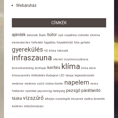
Webáruház
CÍMKÉK
ajándék
bútor
babzsák
Bojler
cipő
csaptelep
csőmotor
ekcéma
elemeskerites
falfesték
fogpótlás
folyadékhűtő
fólia
gellakk
gyerekülés
HD klíma
hátizsák
infraszauna
internet
inzulinrezisztencia
klíma
kerítés
keresőmarketing
kerékpár
klíma akció
klímaszerelés
Költöztetés Budapest
LED
lámpa
légkondicionáló
napelem
medence
medence szűrő
mióma tünetei
neves
pezsgő
párátlanító
futóbicikli
nyomtató
pajzsmirigy betegség
vízszűrő
táska
átfolyós vízmelegítő
ékszerek
építési törmelék
konténer
öntözőrendszer