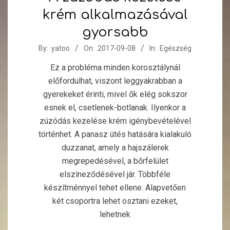
krém alkalmazásával
gyorsabb
2017-
By:
yatoo
On:
2017-09-08
In:
Egészség
09-
Ez a probléma minden korosztálynál
08
előfordulhat, viszont leggyakrabban a
gyerekeket érinti, mivel ők elég sokszor
esnek el, csetlenek-botlanak. Ilyenkor a
zúzódás kezelése krém igénybevételével
történhet. A panasz ütés hatására kialakuló
duzzanat, amely a hajszálerek
megrepedésével, a bőrfelület
elszíneződésével jár. Többféle
készítménnyel tehet ellene. Alapvetően
két csoportra lehet osztani ezeket,
lehetnek