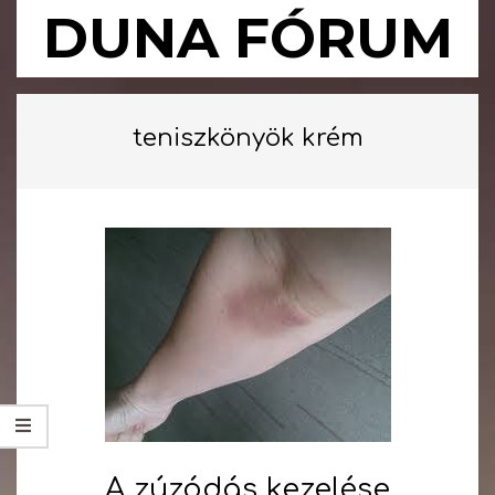
Skip
DUNA FÓRUM
to
content
Primary
Navigation
teniszkönyök krém
Menu
A zúzódás kezelése