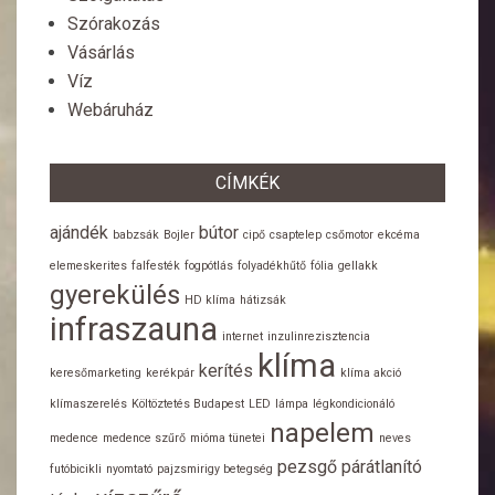
Szórakozás
Vásárlás
Víz
Webáruház
CÍMKÉK
ajándék
bútor
babzsák
Bojler
cipő
csaptelep
csőmotor
ekcéma
elemeskerites
falfesték
fogpótlás
folyadékhűtő
fólia
gellakk
gyerekülés
HD klíma
hátizsák
infraszauna
internet
inzulinrezisztencia
klíma
kerítés
keresőmarketing
kerékpár
klíma akció
klímaszerelés
Költöztetés Budapest
LED
lámpa
légkondicionáló
napelem
medence
medence szűrő
mióma tünetei
neves
pezsgő
párátlanító
futóbicikli
nyomtató
pajzsmirigy betegség