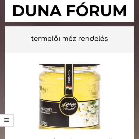
Skip
DUNA FÓRUM
to
content
Primary
Navigation
termelői méz rendelés
Menu