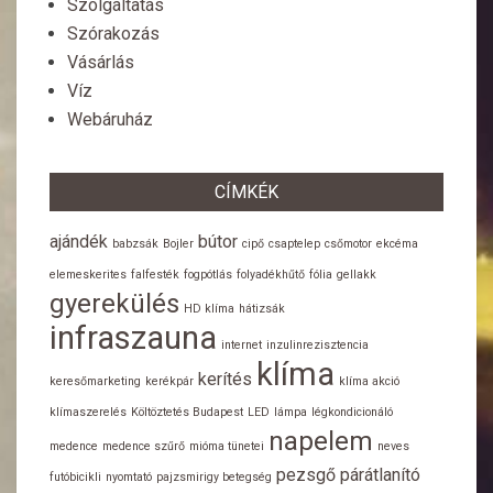
Szolgáltatás
Szórakozás
Vásárlás
Víz
Webáruház
CÍMKÉK
ajándék
bútor
babzsák
Bojler
cipő
csaptelep
csőmotor
ekcéma
elemeskerites
falfesték
fogpótlás
folyadékhűtő
fólia
gellakk
gyerekülés
HD klíma
hátizsák
infraszauna
internet
inzulinrezisztencia
klíma
kerítés
keresőmarketing
kerékpár
klíma akció
klímaszerelés
Költöztetés Budapest
LED
lámpa
légkondicionáló
napelem
medence
medence szűrő
mióma tünetei
neves
pezsgő
párátlanító
futóbicikli
nyomtató
pajzsmirigy betegség