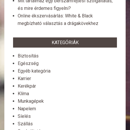
Mit tartalmaz egy bérszámfejtési szolgáltatás,
és mire érdemes figyelni?
Online ékszervásárlás: White & Black
megbízható választás a drágakövekhez
KATEGÓRIÁK
Biztosítás
Egészség
Egyéb kategória
Karrier
Kerékpár
Klíma
Munkagépek
Napelem
Síelés
Szállás