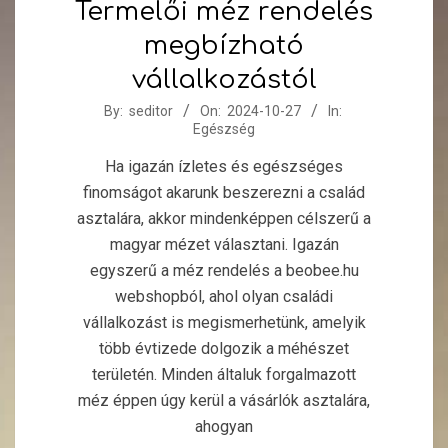
Termelői méz rendelés
megbízható
vállalkozástól
2024-
By:
seditor
On:
2024-10-27
In:
Egészség
10-
27
Ha igazán ízletes és egészséges
finomságot akarunk beszerezni a család
asztalára, akkor mindenképpen célszerű a
magyar mézet választani. Igazán
egyszerű a méz rendelés a beobee.hu
webshopból, ahol olyan családi
vállalkozást is megismerhetünk, amelyik
több évtizede dolgozik a méhészet
területén. Minden általuk forgalmazott
méz éppen úgy kerül a vásárlók asztalára,
ahogyan