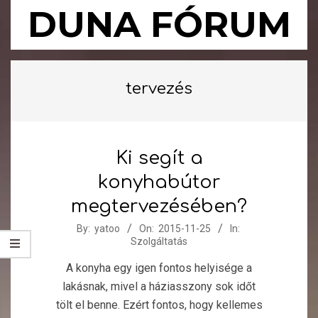
Skip
DUNA FÓRUM
to
content
Primary
Navigation
tervezés
Menu
Ki segít a
konyhabútor
megtervezésében?
2015-
By:
yatoo
On:
2015-11-25
In:
Szolgáltatás
11-
25
A konyha egy igen fontos helyisége a
lakásnak, mivel a háziasszony sok időt
tölt el benne. Ezért fontos, hogy kellemes