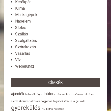
Kerékpár
Klíma
Munkagépek
Napelem
Síelés
Szállás
Szolgáltatás
Szórakozás
Vásárlás
Víz
Webáruház
CÍMKÉK
ajándék
bútor
babzsák
Bojler
cipő
csaptelep
csőmotor
ekcéma
elemeskerites
falfesték
fogpótlás
folyadékhűtő
fólia
gellakk
gyerekülés
HD klíma
hátizsák