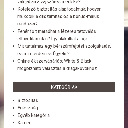
valójában a zajszűrés mértéke?
Kötelező biztosítás alapfogalmak: hogyan
működik a díjszámítás és a bonus-malus
rendszer?
Fehér folt maradhat a lézeres tetoválás
eltávolítás után? Így alakulhat a bőr
Mit tartalmaz egy bérszámfejtési szolgáltatás,
és mire érdemes figyelni?
Online ékszervásárlás: White & Black
megbízható választás a drágakövekhez
KATEGÓRIÁK
Biztosítás
Egészség
Egyéb kategória
Karrier