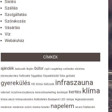
Síelés
Szállás
Szolgáltatás
Szórakozás
Vásárlás
Víz
Webáruház
CÍMKÉK
ajándék
bútor
babzsák
Bojler
cipő
csaptelep
csőmotor
ekcéma
elemeskerites
falfesték
fogpótlás
folyadékhűtő
fólia
gellakk
infraszauna
gyerekülés
HD klíma
hátizsák
klíma
kerítés
internet
inzulinrezisztencia
keresőmarketing
kerékpár
klíma akció
klímaszerelés
Költöztetés Budapest
LED
lámpa
légkondicionáló
napelem
medence
medence szűrő
mióma tünetei
neves futóbicikli