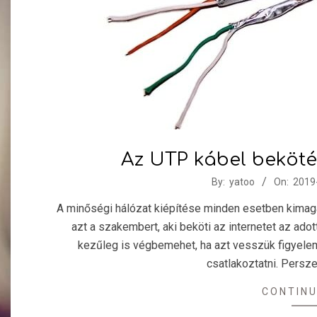
Az UTP kábel beköté
2019-
By:
yatoo
On:
2019
03-
A minőségi hálózat kiépítése minden esetben kimagas
11
azt a szakembert, aki beköti az internetet az ado
kezűleg is végbemehet, ha azt vesszük figyele
csatlakoztatni. Persz
CONTINU