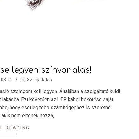
se legyen színvonalas!
-03-11
In:
Szolgáltatás
ló szempont kell legyen. Általában a szolgáltató küldi
tt lakásba. Ezt követően az UTP kábel bekötése saját
mbe, hogy esetleg több számítógéphez is szeretné
e akik nem értenek hozzá,
E READING