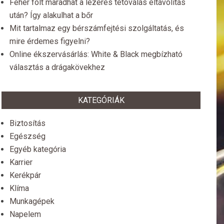
Fehér folt maradhat a lézeres tetoválás eltávolítás
után? Így alakulhat a bőr
Mit tartalmaz egy bérszámfejtési szolgáltatás, és
mire érdemes figyelni?
Online ékszervásárlás: White & Black megbízható
választás a drágakövekhez
KATEGÓRIÁK
Biztosítás
Egészség
Egyéb kategória
Karrier
Kerékpár
Klíma
Munkagépek
Napelem