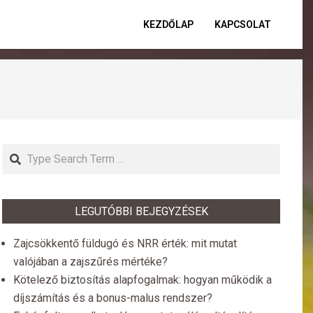
KEZDŐLAP
KAPCSOLAT
Primar
Naviga
Menu
Search
LEGUTÓBBI BEJEGYZÉSEK
Zajcsökkentő füldugó és NRR érték: mit mutat
valójában a zajszűrés mértéke?
Kötelező biztosítás alapfogalmak: hogyan működik a
díjszámítás és a bonus-malus rendszer?