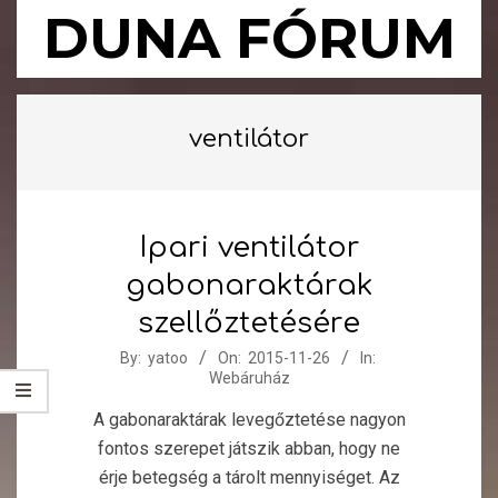
Skip
DUNA FÓRUM
to
content
Primary
Navigation
ventilátor
Menu
Ipari ventilátor
gabonaraktárak
szellőztetésére
2015-
By:
yatoo
On:
2015-11-26
In:
Webáruház
11-
26
A gabonaraktárak levegőztetése nagyon
fontos szerepet játszik abban, hogy ne
érje betegség a tárolt mennyiséget. Az