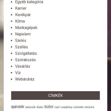
Egyéb kategória
Karrier
Kerékpár
Klíma
Munkagépek
Napelem
Síelés
Szállás
Szolgáltatás
Szórakozás
Vásárlás
Víz
Webáruház
CÍMKÉK
ajándék
bútor
babzsák
Bojler
cipő
csaptelep
csőmotor
ekcéma