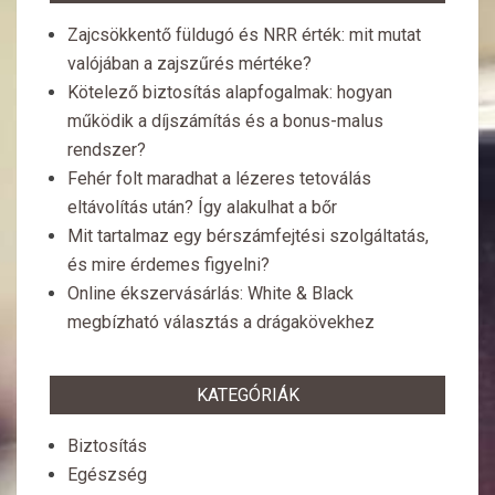
Zajcsökkentő füldugó és NRR érték: mit mutat
valójában a zajszűrés mértéke?
Kötelező biztosítás alapfogalmak: hogyan
működik a díjszámítás és a bonus-malus
rendszer?
Fehér folt maradhat a lézeres tetoválás
eltávolítás után? Így alakulhat a bőr
Mit tartalmaz egy bérszámfejtési szolgáltatás,
és mire érdemes figyelni?
Online ékszervásárlás: White & Black
megbízható választás a drágakövekhez
KATEGÓRIÁK
Biztosítás
Egészség